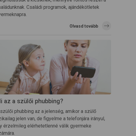
saládunknak. Családi programok, ajándékötletek
yermeknapra.
Olvasd tovább
i az a szülői phubbing?
 szülői phubbing az a jelenség, amikor a szülő
zikailag jelen van, de figyelme a telefonjára irányul,
gy érzelmileg elérhetetlenné válik gyermeke
zámára.