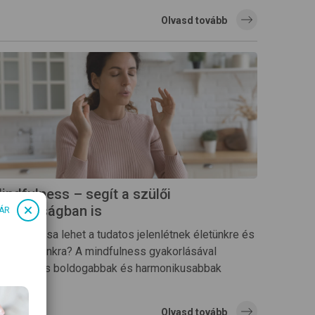
Olvasd tovább
indfulness – segít a szülői
udatosságban is
ÁR
lyen hatása lehet a tudatos jelenlétnek életünkre és
apcsolatainkra? A mindfulness gyakorlásával
zülőként is boldogabbak és harmonikusabbak
hetünk.
Olvasd tovább