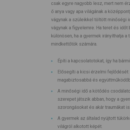
csak egyre nagyobb lesz, mert nem érz
ő anya vagy apa világának a középpont
vágynak a szüleikkel töltött minőségi
vágynak a figyelemre. Ha teret és időt 
különösen, ha a gyermek irányíthatja a
mindkettőtök számára.
Építi a kapcsolatotokat, így ha bár
Elősegíti a kicsi érzelmi fejlődését
magabiztosabbá és együttműködőbb
A minőségi idő a kötődés csodálat
szerepet játszik abban, hogy a gyer
szorongásokat és akár traumákat is
A gyermek az általad nyújtott tükör
világról alkotott képét.