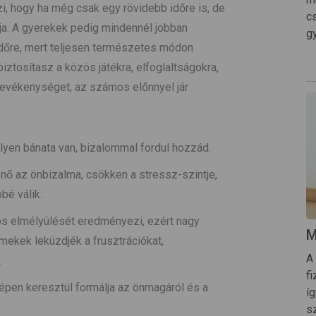
i, hogy ha még csak egy rövidebb időre is, de
c
ja. A gyerekek pedig mindennél jobban
g
 időre, mert teljesen természetes módon
biztosítasz a közös játékra, elfoglaltságokra,
 tevékenységet, az számos előnnyel jár
milyen bánata van, bizalommal fordul hozzád.
: nő az önbizalma, csökken a stressz-szintje,
é válik.
os elmélyülését eredményezi, ezért nagy
M
mekek leküzdjék a frusztrációkat,
A
.
fi
képen keresztül formálja az önmagáról és a
í
s