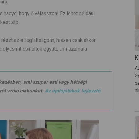
mára.
s hagyd, hogy ő válasszon! Ez lehet például
kest stb.
 részt az elfoglaltságban, hiszen csak akkor
ha olyasmit csináltok együtt, ami számára
K
A
G
tkezésben, ami szuper esti vagy hétvégi
s
ni
rről szóló cikkünket:
Az építőjátékok fejlesztő