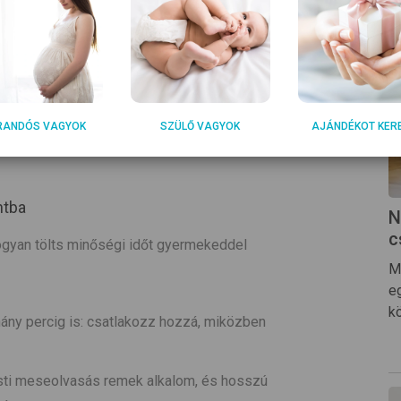
ngedd, hogy az együtt töltött idő spontán
ék el, ki legyen az első például vacsora után.
a lényeg az, hogy úgy teljenek a mindennapok,
udsz minden nap minden gyerekre külön időt
RANDÓS VAGYOK
SZÜLŐ VAGYOK
AJÁNDÉKOT KER
 nap a reális, de adódhatnak olyan hetek is,
ntba
N
c
ogyan tölts minőségi időt gyermekeddel
M
e
k
ány percig is: csatlakozz hozzá, miközben
 esti meseolvasás remek alkalom, és hosszú