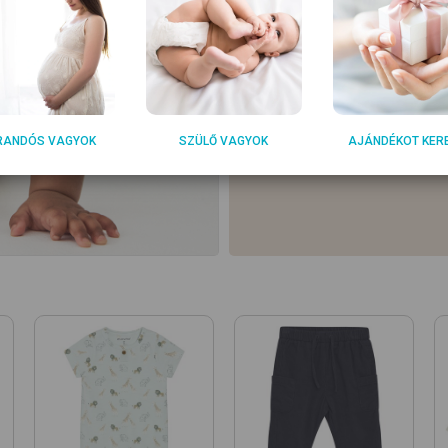
RANDÓS VAGYOK
SZÜLŐ VAGYOK
AJÁNDÉKOT KER