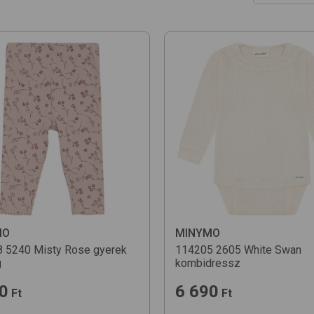
Ár szerint
Ár szerint
Népszerűs
Újdonságo
Egységár s
Egységár 
Név szerin
MO
MINYMO
8
5240 Misty Rose
gyerek
114205
2605 White Swan
g
kombidressz
0
6 690
Ft
Ft