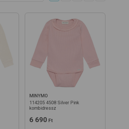
 növekvő
 csökkenő
ég szerint
k
zerint növekvő
szerint csökkenő
t (A-Z)
MINYMO
114205
4508 Silver Pink
kombidressz
6 690
Ft