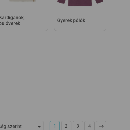
Kardigánok,
Gyerek pólók
pulóverek
1
2
3
4
ég szerint