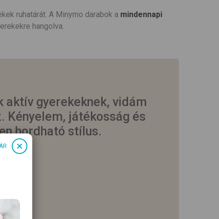
ekek ruhatárát. A Minymo darabok a
mindennapi
erekekre hangolva.
 aktív gyerekeknek, vidám
z.
Kényelem, játékosság és
en hordható stílus.
ÁR