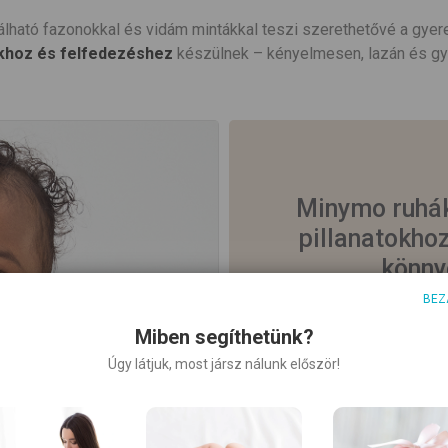
álható fazonokkal és vidám mintákkal teszi szerethetővé a gyer
khoz és felfedezéshez
készülnek – kényelmesen, lazán és gy
Minymo ruhák
pillanatokho
könny
BEZ
Miben segíthetünk?
Úgy látjuk, most jársz nálunk először!