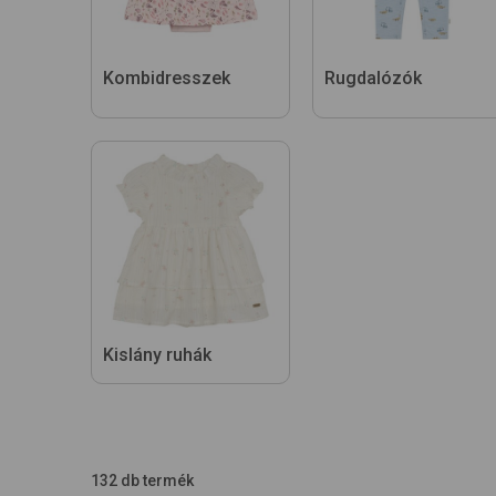
Kombidresszek
Rugdalózók
Kislány ruhák
132 db termék