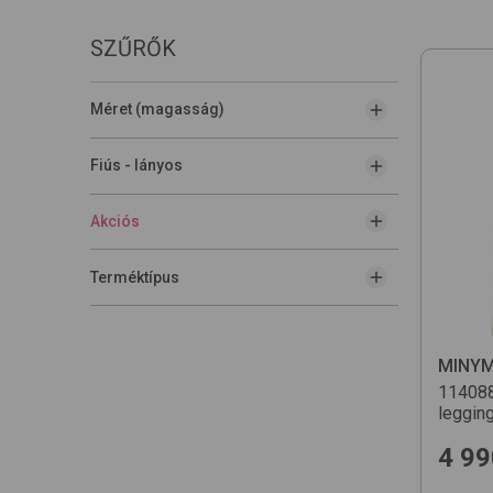
SZŰRŐK
Méret (magasság)
Fiús - lányos
Akciós
Terméktípus
MINY
11408
leggin
4 99