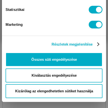
Statisztikai
Marketing
VÁRANDÓS
SZÜLŐ VAGYOK
AJÁNDÉKOT
VAGYOK
KERESEK
Részletek megjelenítése
Összes süti engedélyezése
MÓRA
Bing - A magas csúszda
gyerekkönyv
Kiválasztás engedélyezése
2 499
Ft
Kizárólag az elengedhetetlen sütiket használja