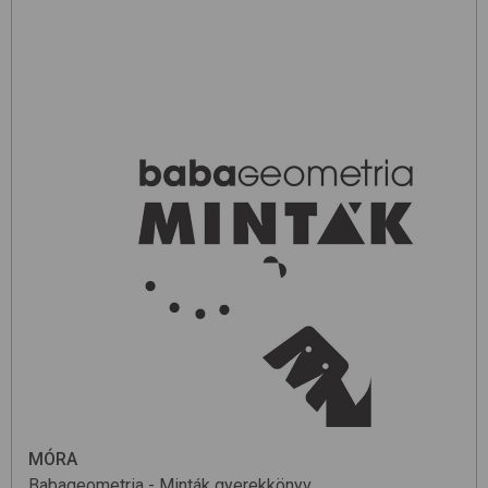
MÓRA
Babageometria - Minták
gyerekkönyv