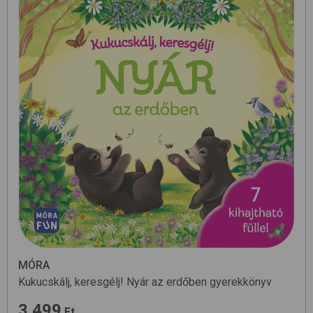
MÓRA
Kukucskálj, keresgélj! Nyár az erdőben
gyerekkönyv
3 499
Ft