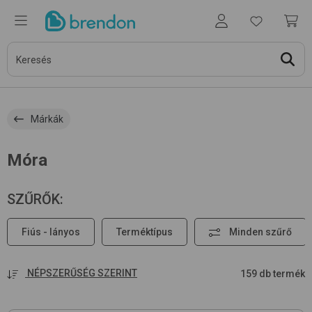
Márkák
Móra
SZŰRŐK
:
Fiús - lányos
Terméktípus
Minden szűrő
NÉPSZERŰSÉG SZERINT
159 db termék