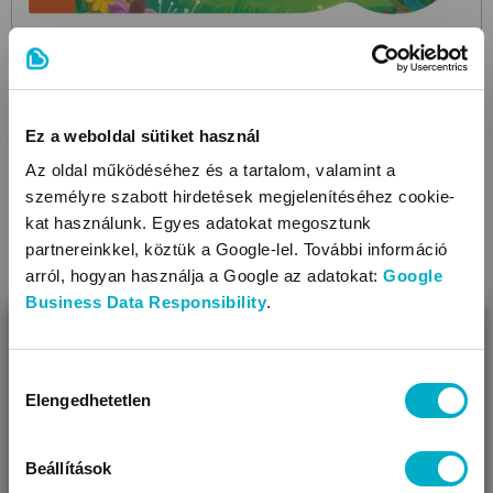
MÓRA
Babakönyvtár - A kis narancssárga teherautó
gyerekkönyv
2 499
Ez a weboldal sütiket használ
Ft
Az oldal működéséhez és a tartalom, valamint a
személyre szabott hirdetések megjelenítéséhez cookie-
kat használunk. Egyes adatokat megosztunk
partnereinkkel, köztük a Google-lel. További információ
arról, hogyan használja a Google az adatokat:
Google
Business Data Responsibility
.
BEZÁR
Miben segíthetünk?
Hozzájárulás
Elengedhetetlen
kiválasztása
Úgy látjuk, most jársz nálunk először!
Beállítások