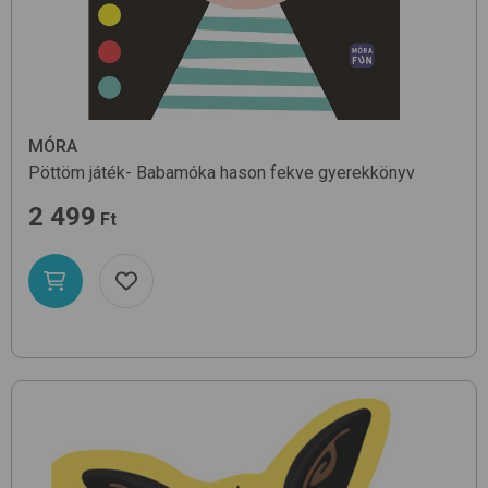
MÓRA
Pöttöm játék- Babamóka hason fekve
gyerekkönyv
2 499
Ft