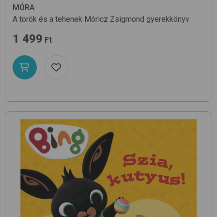
MÓRA
A török és a tehenek
Móricz Zsigmond
gyerekkönyv
1 499
Ft