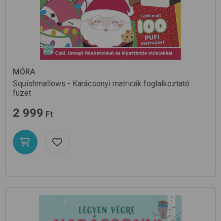
MÓRA
Squishmallows - Karácsonyi matricák
foglalkoztató
füzet
2 999
Ft