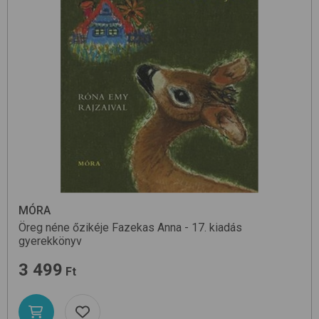
MÓRA
Öreg néne őzikéje
Fazekas Anna - 17. kiadás
gyerekkönyv
3 499
Ft