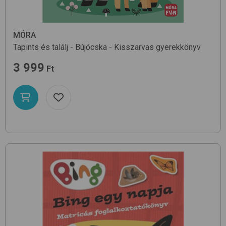
MÓRA
Tapints és találj - Bújócska - Kisszarvas
gyerekkönyv
3 999
Ft