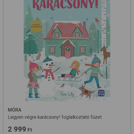
MÓRA
Legyen végre karácsony!
foglalkoztató füzet
2 999
Ft