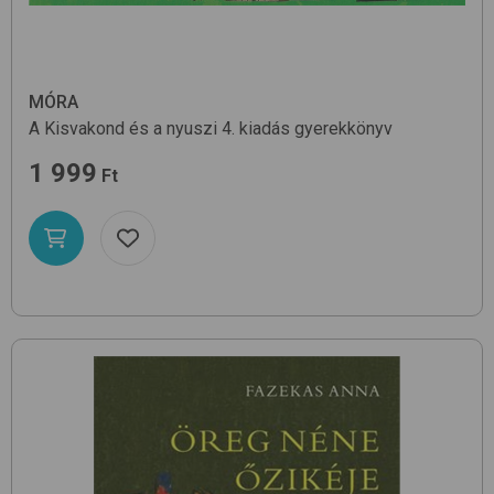
MÓRA
A Kisvakond és a nyuszi
4. kiadás
gyerekkönyv
1 999
Ft