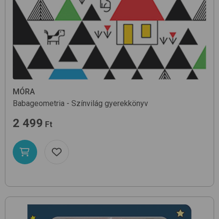
MÓRA
Babageometria - Színvilág
gyerekkönyv
2 499
Ft