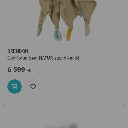
BRENDON
Comforter bear
NATUR
szundikendő
6 599
Ft