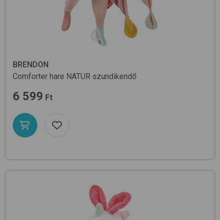
BRENDON
Comforter hare
NATUR
szundikendő
6 599
Ft