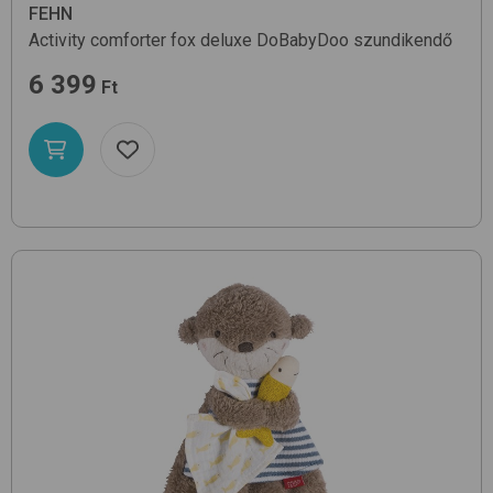
FEHN
Activity comforter fox deluxe
DoBabyDoo
szundikendő
6 399
Ft