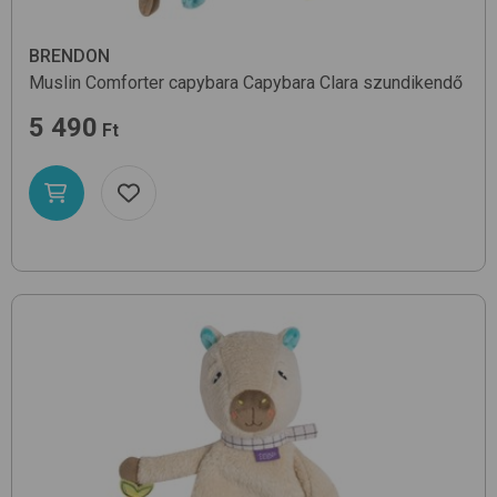
BRENDON
Muslin Comforter capybara
Capybara Clara
szundikendő
5 490
Ft