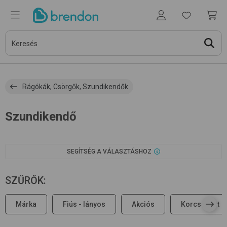
Rágókák, Csörgők, Szundikendők
Szundikendő
SEGÍTSÉG A VÁLASZTÁSHOZ
SZŰRŐK
:
Márka
Fiús - lányos
Akciós
Korcsoport