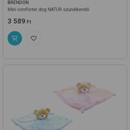
BRENDON
Mini comforter dog
NATUR
szundikendő
3 589
Ft