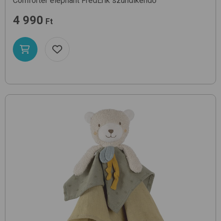
Comforter elephant
FredErik
szundikendő
4 990
Ft