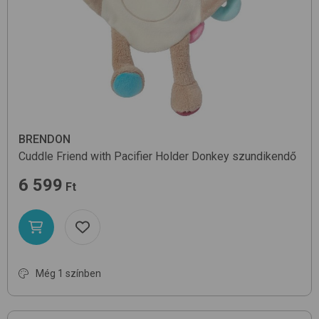
BRENDON
Cuddle Friend with Pacifier Holder
Donkey
szundikendő
6 599
Ft
Még 1 színben