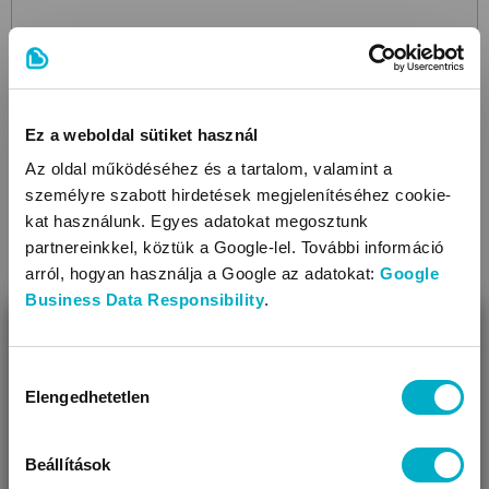
BRENDON
Cuddle Friend with Pacifier Holder
BabyLove
Ez a weboldal sütiket használ
szundikendő
Az oldal működéséhez és a tartalom, valamint a
4 599
Ft
személyre szabott hirdetések megjelenítéséhez cookie-
kat használunk. Egyes adatokat megosztunk
partnereinkkel, köztük a Google-lel. További információ
arról, hogyan használja a Google az adatokat:
Google
Business Data Responsibility
.
Még 1 színben
BEZÁR
Miben segíthetünk?
Hozzájárulás
Elengedhetetlen
kiválasztása
Úgy látjuk, most jársz nálunk először!
Beállítások