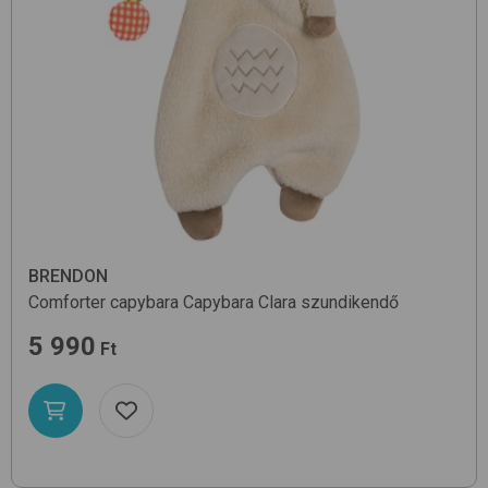
BRENDON
Comforter capybara
Capybara Clara
szundikendő
5 990
Ft