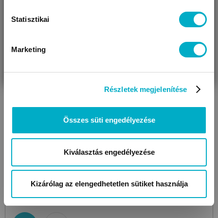
Statisztikai
Marketing
VÁRANDÓS
SZÜLŐ VAGYOK
AJÁNDÉKOT
VAGYOK
KERESEK
Részletek megjelenítése
Összes süti engedélyezése
Kiválasztás engedélyezése
BRENDON
Comforter Sheep
NATUR Sheep
szundikendő
Kizárólag az elengedhetetlen sütiket használja
5 599
Ft