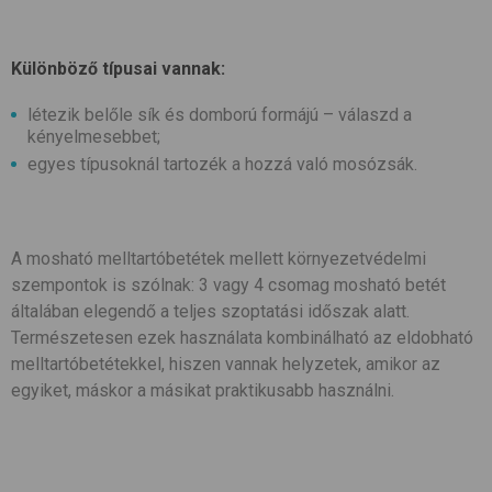
Különböző típusai vannak:
létezik belőle sík és domború formájú – válaszd a
kényelmesebbet;
egyes típusoknál tartozék a hozzá való mosózsák.
A mosható melltartóbetétek mellett környezetvédelmi
szempontok is szólnak: 3 vagy 4 csomag mosható betét
általában elegendő a teljes szoptatási időszak alatt.
Természetesen ezek használata kombinálható az eldobható
melltartóbetétekkel, hiszen vannak helyzetek, amikor az
egyiket, máskor a másikat praktikusabb használni.