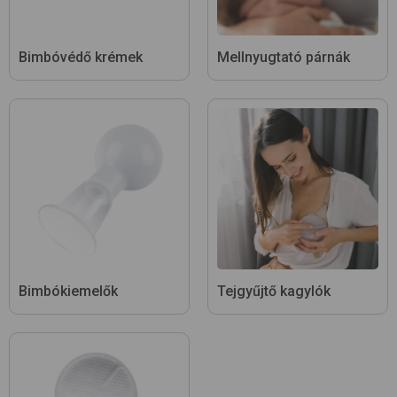
Bimbóvédő krémek
Mellnyugtató párnák
Bimbókiemelők
Tejgyűjtő kagylók