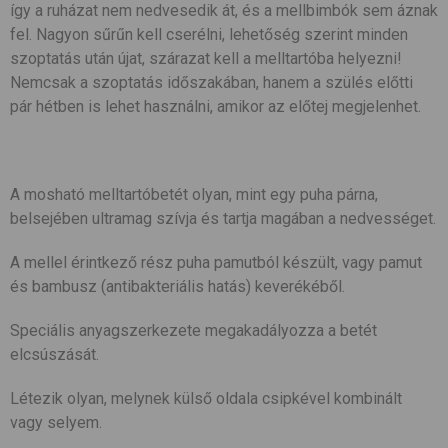
így a ruházat nem nedvesedik át, és a mellbimbók sem áznak
fel. Nagyon sűrűn kell cserélni, lehetőség szerint minden
szoptatás után újat, szárazat kell a melltartóba helyezni!
Nemcsak a szoptatás időszakában, hanem a szülés előtti
pár hétben is lehet használni, amikor az előtej megjelenhet.
A mosható melltartóbetét olyan, mint egy puha párna,
belsejében ultramag szívja és tartja magában a nedvességet.
A mellel érintkező rész puha pamutból készült, vagy pamut
és bambusz (antibakteriális hatás) keverékéből.
Speciális anyagszerkezete megakadályozza a betét
elcsúszását.
Létezik olyan, melynek külső oldala csipkével kombinált
vagy selyem.