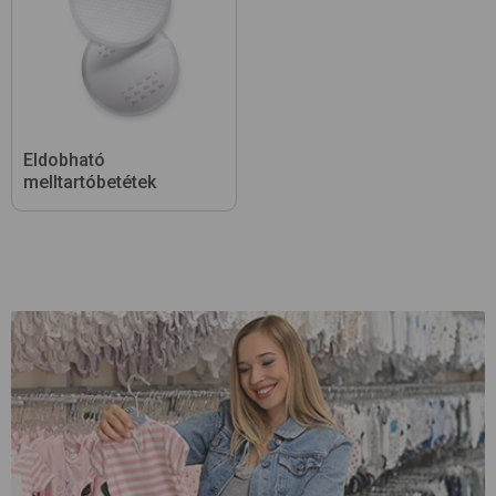
Eldobható
melltartóbetétek