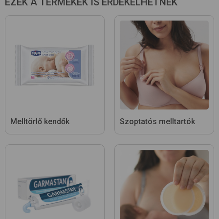
EZEK A TERMÉKEK IS ÉRDEKELHETNEK
Melltörlő kendők
Szoptatós melltartók