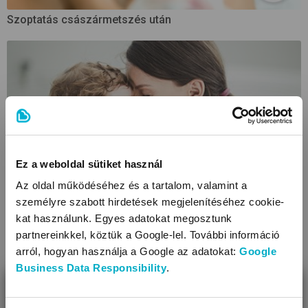
Szoptatás császármetszés után
Ez a weboldal sütiket használ
Az oldal működéséhez és a tartalom, valamint a
személyre szabott hirdetések megjelenítéséhez cookie-
A baba elválasztása és az elválasztódás
kat használunk. Egyes adatokat megosztunk
partnereinkkel, köztük a Google-lel. További információ
arról, hogyan használja a Google az adatokat:
Google
Business Data Responsibility
.
BEZÁR