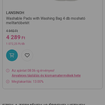
LANSINOH
Washable Pads with Washing Bag 4 db
mosható
melltartóbetét
4 940 Ft
4 289
Ft
1 072,25 Ft/db
Az ajánlat 08.06-ig érvényes!
Anyatejes táplálás és kismamatermékek hete
Megtakarítás: 13.00%