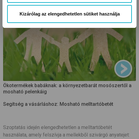
Kizárólag az elengedhetetlen sütiket használja
Ökotermékek babáknak: a környezetbarát mosószertől a
mosható pelenkáig
Segítség a vásárláshoz: Mosható melltartóbetét
Szoptatás idején elengedhetetlen a melltartóbetét
használata, amely felszívja a mellekből szivárgó anyatejet: