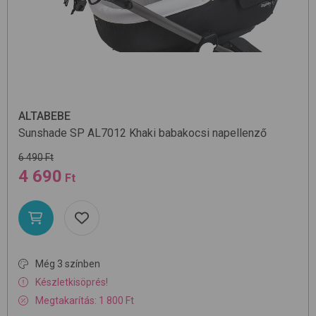
ALTABEBE
Sunshade SP AL7012
Khaki
babakocsi napellenző
6 490 Ft
4 690
Ft
Még 3 színben
Készletkisöprés!
Megtakarítás: 1 800 Ft