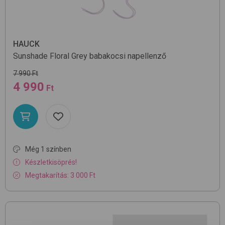
HAUCK
Sunshade
Floral Grey
babakocsi napellenző
7 990 Ft
4 990
Ft
Még 1 színben
Készletkisöprés!
Megtakarítás: 3 000 Ft