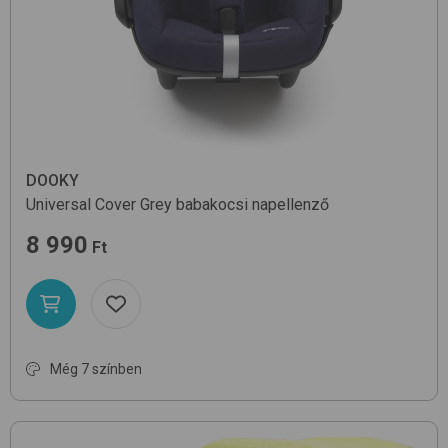
DOOKY
Universal Cover
Grey
babakocsi napellenző
8 990
Ft
Még 7 színben