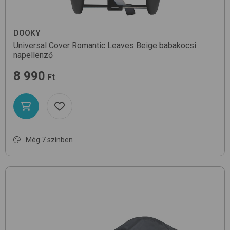
DOOKY
Universal Cover
Romantic Leaves Beige
babakocsi
napellenző
8 990
Ft
Még 7 színben