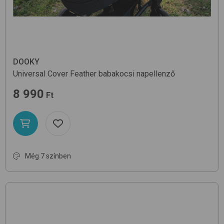
DOOKY
Universal Cover
Feather
babakocsi napellenző
8 990
Ft
Még 7 színben