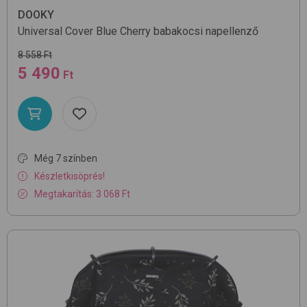
DOOKY
Universal Cover
Blue Cherry
babakocsi napellenző
8 558 Ft
5 490
Ft
Még 7 színben
Készletkisöprés!
Megtakarítás: 3 068 Ft