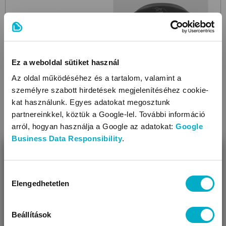
Ez a weboldal sütiket használ
Az oldal működéséhez és a tartalom, valamint a
személyre szabott hirdetések megjelenítéséhez cookie-
kat használunk. Egyes adatokat megosztunk
partnereinkkel, köztük a Google-lel. További információ
arról, hogyan használja a Google az adatokat:
Google
Business Data Responsibility
.
BEZÁR
Miben segíthetünk?
Hozzájárulás
Elengedhetetlen
kiválasztása
Úgy látjuk, most jársz nálunk először!
HAUCK DISNEY
Sunshade
Mickey Mouse Black
babakocsi napellenző
Beállítások