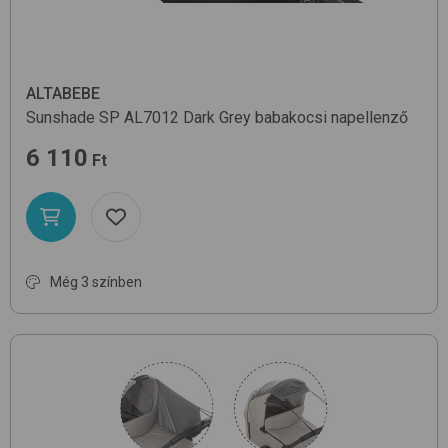
ALTABEBE
Sunshade SP AL7012
Dark Grey
babakocsi napellenző
6 110
Ft
Még 3 színben