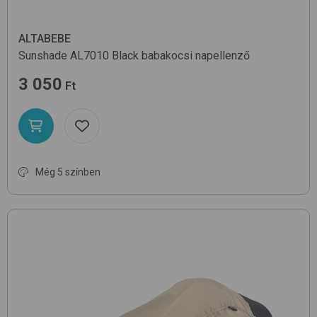
ALTABEBE
Sunshade AL7010
Black
babakocsi napellenző
3 050
Ft
Még 5 színben