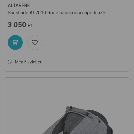
ALTABEBE
Sunshade AL7010
Rose
babakocsi napellenző
3 050
Ft
Még 5 színben