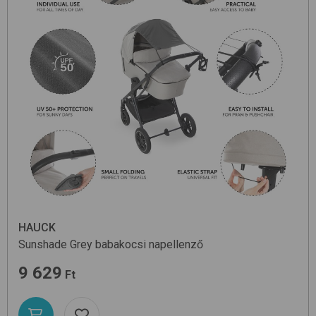
HAUCK
Sunshade
Grey
babakocsi napellenző
9 629
Ft