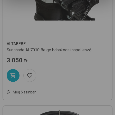
ALTABEBE
Sunshade AL7010
Beige
babakocsi napellenző
3 050
Ft
Még 5 színben