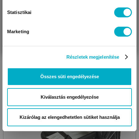
6 110
Ft
Statisztikai
Marketing
VÁRANDÓS
SZÜLŐ VAGYOK
AJÁNDÉKOT
VAGYOK
KERESEK
Még 2 színben
Részletek megjelenítése
Összes süti engedélyezése
Kiválasztás engedélyezése
Kizárólag az elengedhetetlen sütiket használja