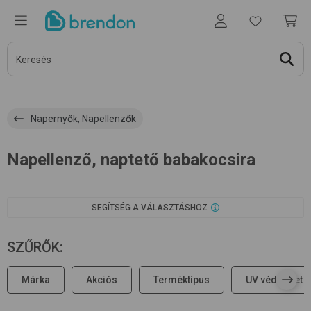
Napernyők, Napellenzők
Napellenző, naptető babakocsira
SEGÍTSÉG A VÁLASZTÁSHOZ
SZŰRŐK
:
Márka
Akciós
Terméktípus
UV védelmet n