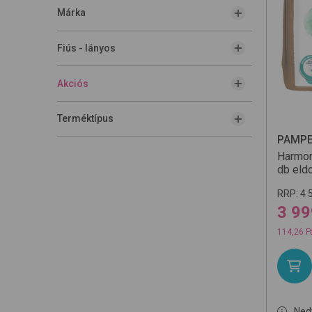
Márka
Fiús - lányos
Akciós
Terméktípus
PAMP
Harmon
db
eld
RRP:
4 
3 99
114,26 F
Ned