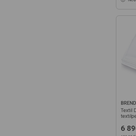
BREN
Textil
textilp
6 89