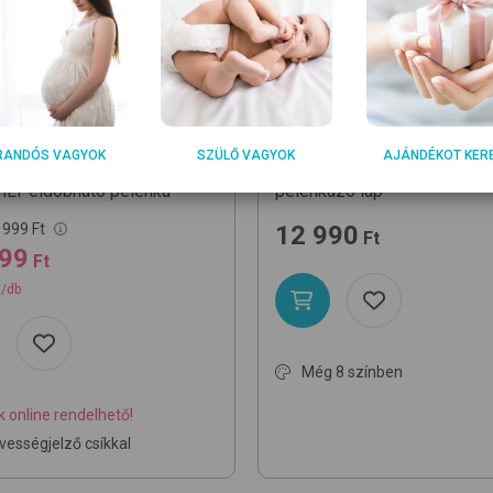
ERS
ZÖLLNER
4
RANDÓS VAGYOK
SZÜLŐ VAGYOK
AJÁNDÉKOT KER
ie 4, 9-14 kg174db
Wave 22605 50x65cm
Otti
HLY
eldobható pelenka
pelenkázó lap
 999 Ft
12 990
Ft
999
Ft
t/db
Még 8 színben
 online rendelhető!
vességjelző csíkkal