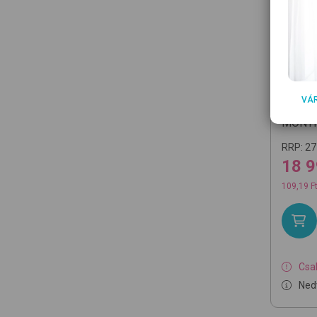
PAMP
VÁ
Harmon
MONT
RRP:
27
18 
109,19 F
Csak
Ned