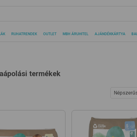
KÁK
RUHATRENDEK
OUTLET
MBH ÁRUHITEL
AJÁNDÉKKÁRTYA
BA
aápolási termékek
Népszerűs
Ár szerint
Ár szerint
Népszerűs
Újdonságo