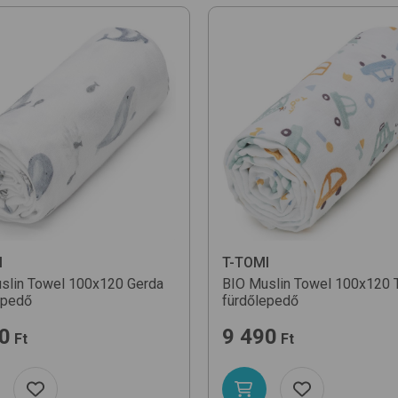
I
T-TOMI
slin Towel 100x120
Gerda
BIO Muslin Towel 100x120
epedő
fürdőlepedő
0
9 490
Ft
Ft