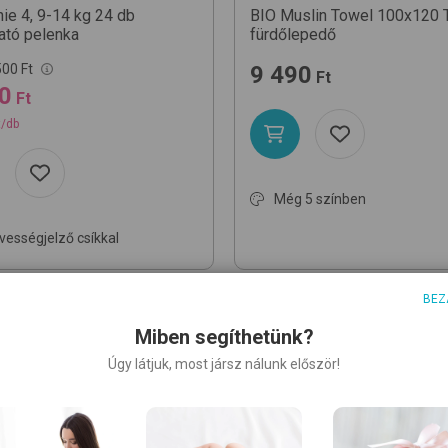
ie 4, 9-14 kg 24 db
BIO Muslin Towel 100x120
ató pelenka
fürdőlepedő
500 Ft
9 490
Ft
0
Ft
t/db
Még 5 színben
vességjelző csíkkal
BEZ
Miben segíthetünk?
Úgy látjuk, most jársz nálunk először!