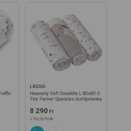
LÄSSIG
Traffic
Heavenly Soft Swaddle L 80x80-3
Tiny Farmer Speckles
textilpelenka
8 290
Ft
2 763,33 Ft/db