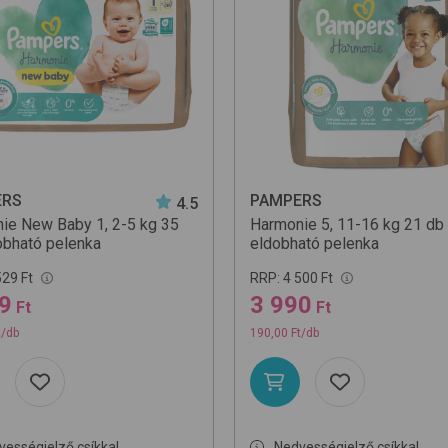
Egységár s
Egységár 
Név szerin
ERS
PAMPERS
4.5
ie New Baby 1, 2-5 kg 35
Harmonie 5, 11-16 kg 21 db
obható pelenka
eldobható pelenka
529 Ft
RRP:
4 500 Ft
9
3 990
Ft
Ft
t/db
190,00 Ft/db
vességjelző csíkkal
Nedvességjelző csíkkal