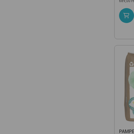
689,00 F
PAMP