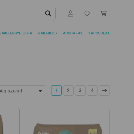
BAKELENGYE-LISTA
BABABLOG
ÁRUHÁZAK
KAPCSOLAT
1
2
3
4
ég szerint
 növekvő
 csökkenő
ég szerint
k