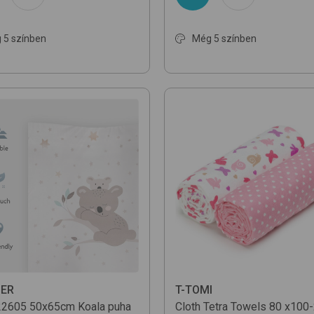
 5 színben
Még 5 színben
ER
T-TOMI
22605 50x65cm
Koala
puha
Cloth Tetra Towels 80 x100