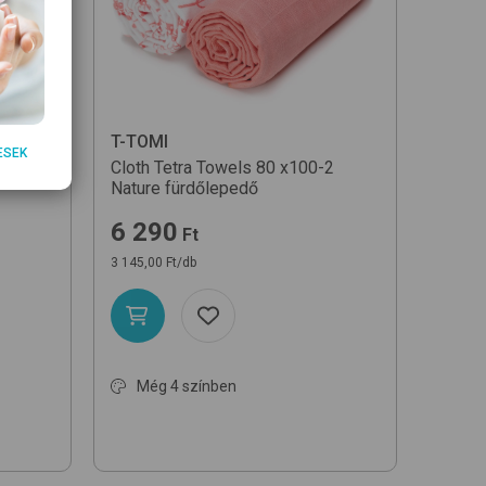
T-TOMI
ESEK
puha
Cloth Tetra Towels 80 x100-2
Nature
fürdőlepedő
6 290
Ft
3 145,00 Ft/db
Még 4 színben