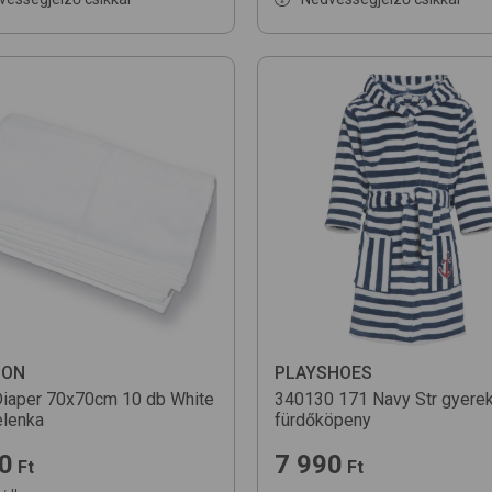
DON
PLAYSHOES
 Diaper 70x70cm 10 db
White
340130
171 Navy Str
gyere
elenka
fürdőköpeny
0
7 990
Ft
Ft