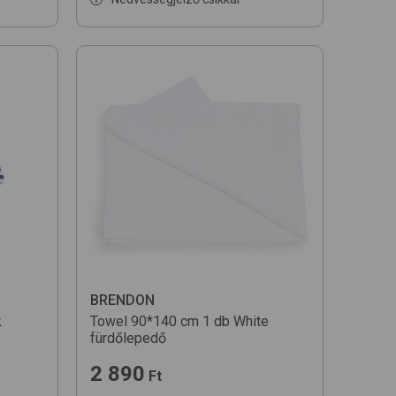
BRENDON
k
Towel 90*140 cm 1 db
White
fürdőlepedő
2 890
Ft