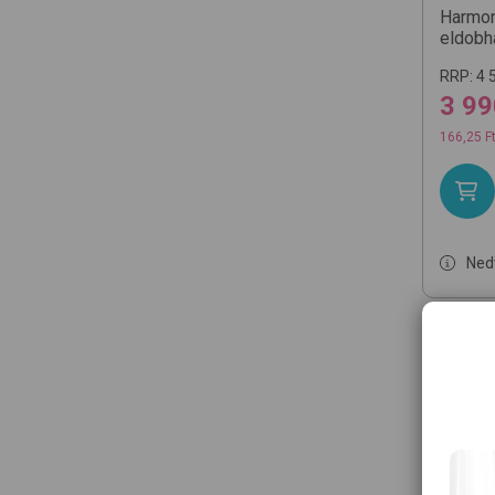
Harmon
eldobh
RRP:
4 
3 99
166,25 F
Ned