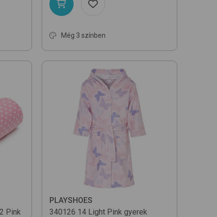
Még 3 színben
PLAYSHOES
-2
Pink
340126
14 Light Pink
gyerek