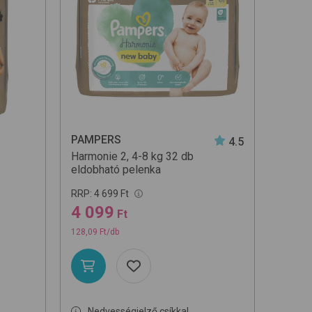
zerint növekvő
szerint csökkenő
t (A-Z)
PAMPERS
4.5
Harmonie 2, 4-8 kg 32 db
eldobható pelenka
RRP:
4 699 Ft
4 099
Ft
128,09 Ft/db
Nedvességjelző csíkkal