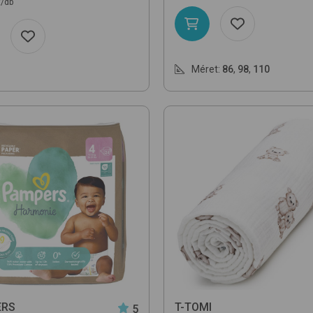
t/db
Méret:
86
,
98
,
110
ERS
T-TOMI
5