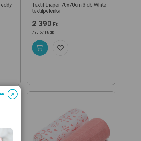
Teddy
Textil Diaper 70x70cm 3 db
White
textilpelenka
2 390
Ft
796,67 Ft/db
ÁR