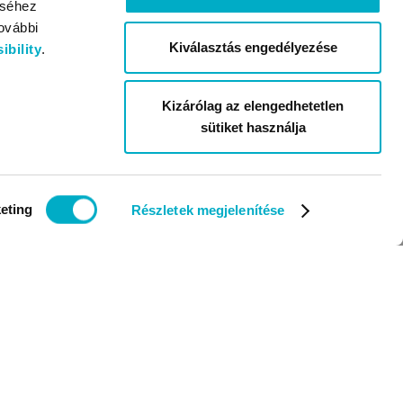
éséhez
ovábbi
Kiválasztás engedélyezése
bility
.
Kizárólag az elengedhetetlen
sütiket használja
eting
Részletek megjelenítése