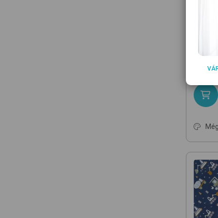
BREN
LPBV-
óvodai
5 99
VÁ
Még