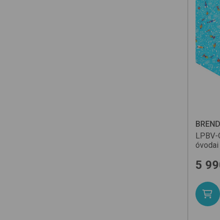
BREN
LPBV-
óvodai
5 99