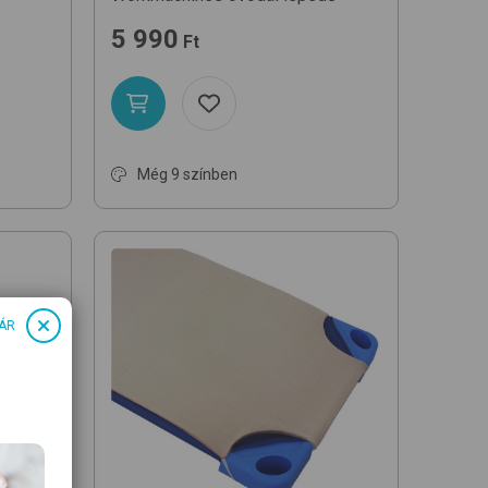
5 990
Ft
Még 9 színben
ÁR