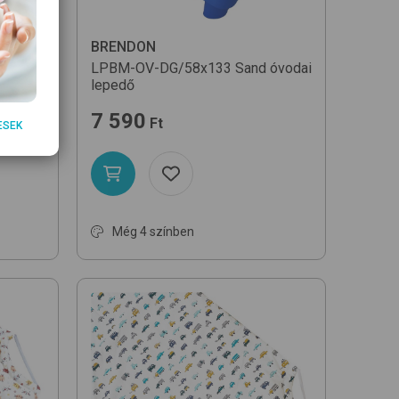
BRENDON
i
LPBM-OV-DG/58x133
Sand
óvodai
lepedő
7 590
Ft
ESEK
Még 4 színben