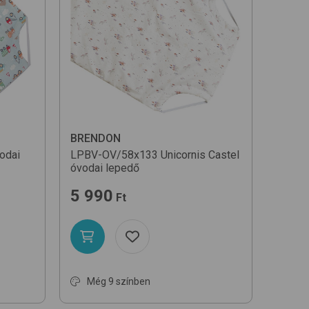
Egységár szerint növekvő
Egységár szerint csökkenő
Név szerint (A-Z)
BRENDON
odai
LPBV-OV/58x133
Unicornis Castel
óvodai lepedő
5 990
Ft
Még 9 színben