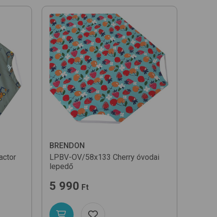
BRENDON
actor
LPBV-OV/58x133
Cherry
óvodai
lepedő
5 990
Ft