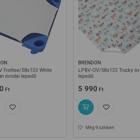
DON
BRENDON
 Frottee/58x133
White
LPBV-OV/58x133
Trucky
óv
lan óvodai lepedő
lepedő
0
5 990
Ft
Ft
Még 9 színben