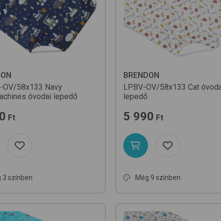
DON
BRENDON
-OV/58x133
Navy
LPBV-OV/58x133
Cat
óvoda
achines
óvodai lepedő
lepedő
0
5 990
Ft
Ft
 3 színben
Még 9 színben