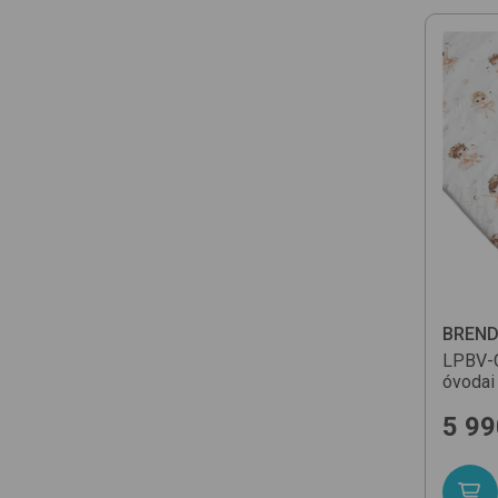
BREN
LPBV-
óvodai
5 99