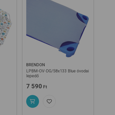
BRENDON
LPBM-OV-DG/58x133
Blue
óvodai
lepedő
7 590
Ft