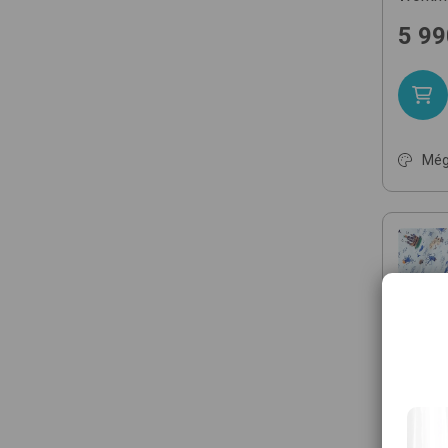
5 99
Még