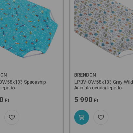
DON
BRENDON
OV/58x133
Spaceship
LPBV-OV/58x133
Grey Wild
 lepedő
Animals
óvodai lepedő
0
5 990
Ft
Ft