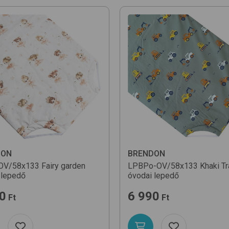
DON
BRENDON
OV/58x133
Fairy garden
LPBPo-OV/58x133
Khaki Tr
 lepedő
óvodai lepedő
0
6 990
Ft
Ft