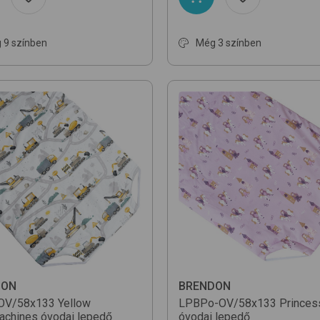
 9 színben
Még 3 színben
DON
BRENDON
OV/58x133
Yellow
LPBPo-OV/58x133
Princes
achines
óvodai lepedő
óvodai lepedő