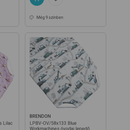
Még 9 színben
BRENDON
s Lilac
LPBV-OV/58x133
Blue
Workmachines
óvodai lepedő