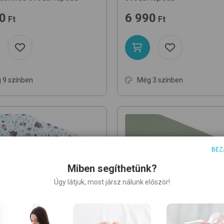
0
6 990
Ft
Ft
 9 színben
Még 3 színben
BEZ
Miben segíthetünk?
Úgy látjuk, most jársz nálunk először!