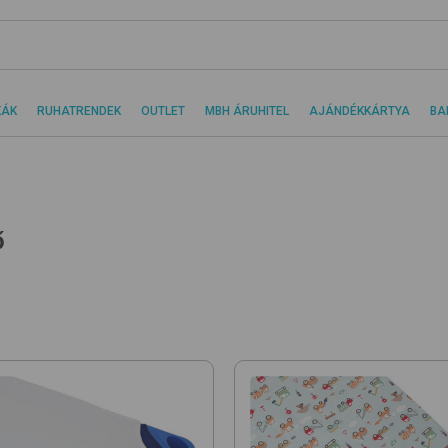
KÁK
RUHATRENDEK
OUTLET
MBH ÁRUHITEL
AJÁNDÉKKÁRTYA
BA
ő