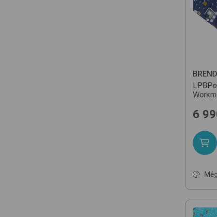
BREN
LPBPo
Workm
6 99
Még