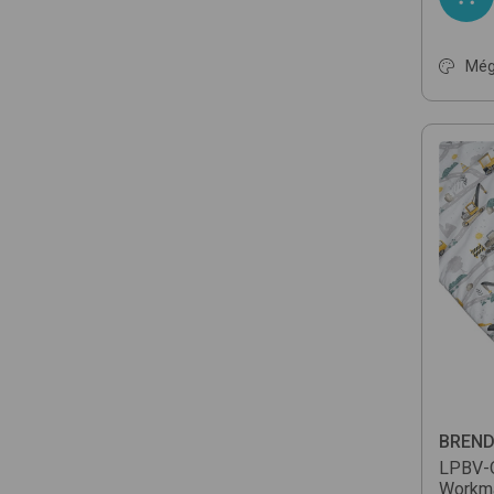
Még
BREN
LPBV-
Workm