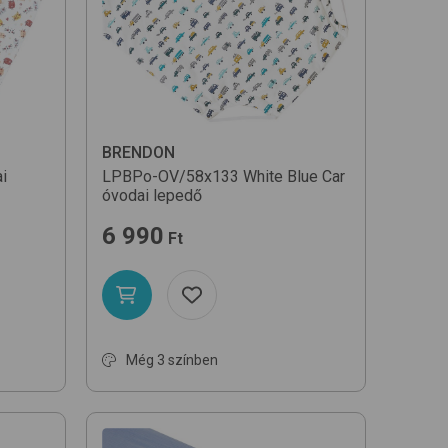
BRENDON
i
LPBPo-OV/58x133
White Blue Car
óvodai lepedő
6 990
Ft
Még 3 színben