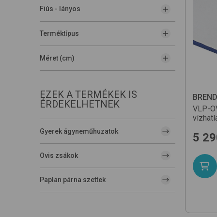
Fiús - lányos
Terméktípus
Méret (cm)
EZEK A TERMÉKEK IS
BREN
ÉRDEKELHETNEK
VLP-OV
vízhat
Gyerek ágyneműhuzatok
5 29
Ovis zsákok
Paplan párna szettek