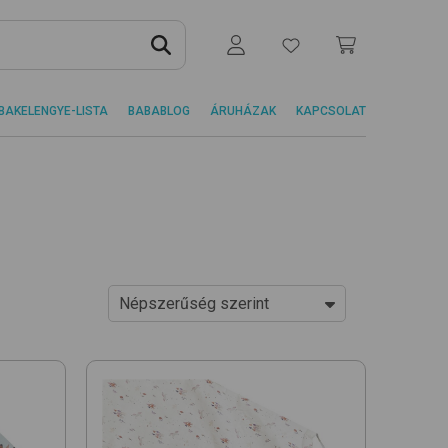
BAKELENGYE-LISTA
BABABLOG
ÁRUHÁZAK
KAPCSOLAT
Népszerűség szerint
Ár szerint növekvő
Ár szerint csökkenő
Népszerűség szerint
Újdonságok