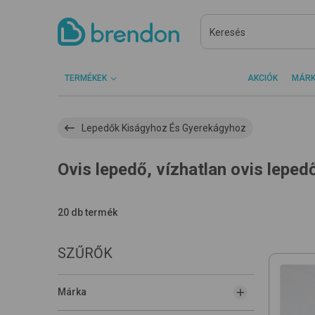
TERMÉKEK
AKCIÓK
MÁR
Lepedők Kiságyhoz És Gyerekágyhoz
Ovis lepedő, vízhatlan ovis leped
20 db termék
SZŰRŐK
Márka