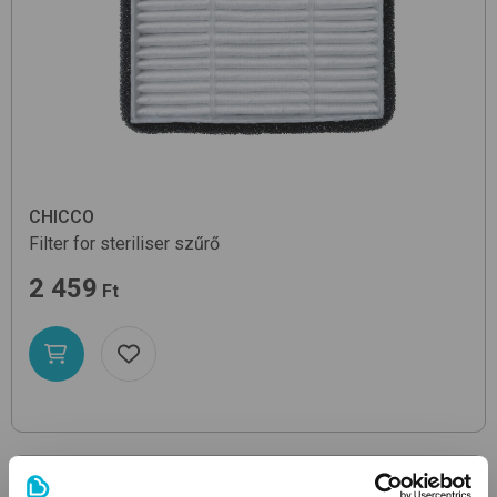
CHICCO
Filter for steriliser
szűrő
2 459
Ft