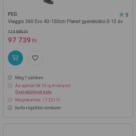
PEG
5
Viaggio 360 Evo 40-150cm
Planet
gyerekülés 0-12 év
114 990 Ft
97 739
Ft
Még 1 színben
Az ajánlat 08.16-ig érvényes!
Gyerekülések hete
Megtakarítás: 17 251 Ft
Isofix rögzítési rendszer