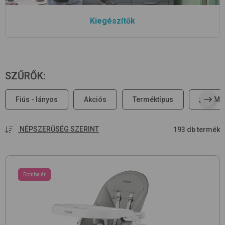
Kiegészítők
SZŰRŐK
:
Fiús - lányos
Akciós
Terméktípus
Mi
NÉPSZERŰSÉG SZERINT
193 db termék
Bomba ár