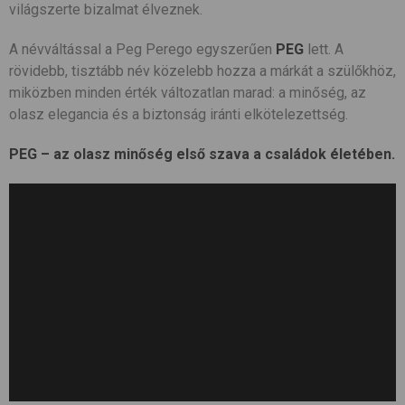
világszerte bizalmat élveznek.
A névváltással a Peg Perego egyszerűen
PEG
lett. A
rövidebb, tisztább név közelebb hozza a márkát a szülőkhöz,
miközben minden érték változatlan marad: a minőség, az
olasz elegancia és a biztonság iránti elkötelezettség.
PEG – az olasz minőség első szava a családok életében.