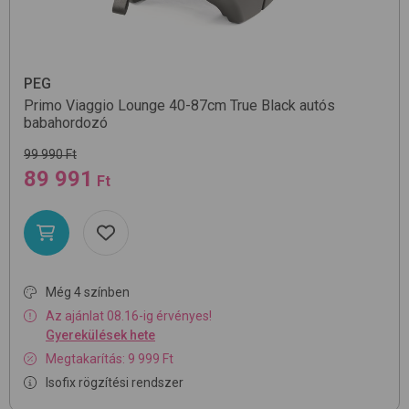
PEG
Primo Viaggio Lounge 40-87cm
True Black
autós
babahordozó
99 990 Ft
89 991
Ft
Még 4 színben
Az ajánlat 08.16-ig érvényes!
Gyerekülések hete
Megtakarítás: 9 999 Ft
Isofix rögzítési rendszer