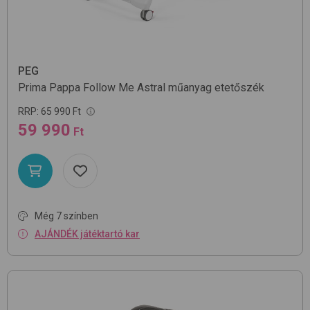
PEG
Prima Pappa Follow Me
Astral
műanyag etetőszék
RRP:
65 990 Ft
59 990
Ft
Még 7 színben
AJÁNDÉK játéktartó kar