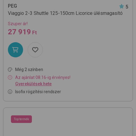
PEG
5
Viaggio 2-3 Shuttle 125-150cm
Licorice
ülésmagasító
Szuper ár!
27 919
Ft
Még 2 színben
Az ajánlat 08.16-ig érvényes!
Gyerekülések hete
Isofix rögzítési rendszer
Top termék