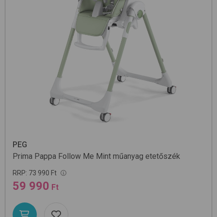
PEG
Prima Pappa Follow Me
Mint
műanyag etetőszék
RRP:
73 990 Ft
59 990
Ft