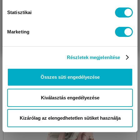
Book Lock
napernyő kiegészítő
Statisztikai
5 490 Ft
2 690
Ft
Marketing
VÁRANDÓS
SZÜLŐ VAGYOK
AJÁNDÉKOT
VAGYOK
KERESEK
Részletek megjelenítése
Készletkisöprés!
Megtakarítás: 2 800 Ft
Összes süti engedélyezése
Kiválasztás engedélyezése
Kizárólag az elengedhetetlen sütiket használja