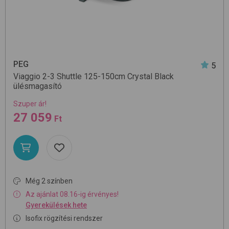
PEG
5
Viaggio 2-3 Shuttle 125-150cm
Crystal Black
ülésmagasító
Szuper ár!
27 059
Ft
Még 2 színben
Az ajánlat 08.16-ig érvényes!
Gyerekülések hete
Isofix rögzítési rendszer