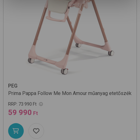
PEG
Prima Pappa Follow Me
Mon Amour
műanyag etetőszék
RRP:
73 990 Ft
59 990
Ft