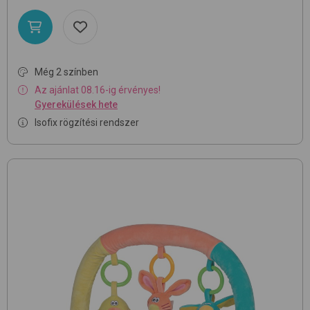
Még 2 színben
Az ajánlat 08.16-ig érvényes!
Gyerekülések hete
Isofix rögzítési rendszer