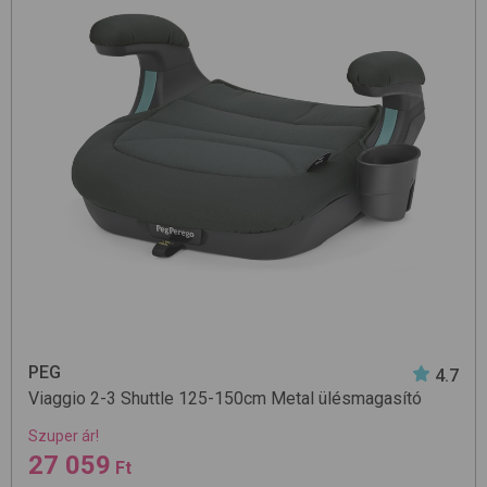
PEG
4.7
Viaggio 2-3 Shuttle 125-150cm
Metal
ülésmagasító
Szuper ár!
27 059
Ft