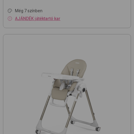
Még 7 színben
AJÁNDÉK játéktartó kar