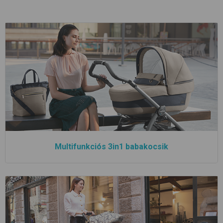
Multifunkciós 3in1 babakocsik