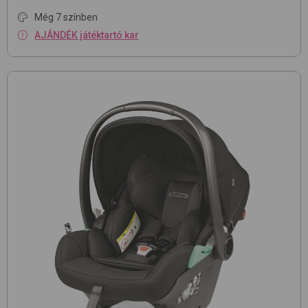
Még 7 színben
AJÁNDÉK játéktartó kar