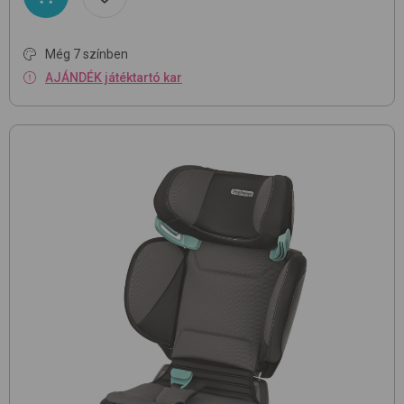
Még 7 színben
AJÁNDÉK játéktartó kar