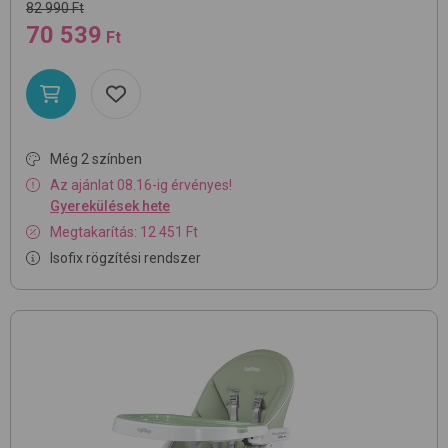
82 990 Ft
70 539
Ft
Még 2 színben
Az ajánlat 08.16-ig érvényes!
Gyerekülések hete
Megtakarítás: 12 451 Ft
Isofix rögzítési rendszer