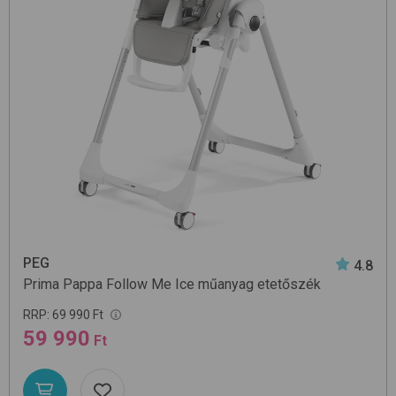
PEG
4.8
Prima Pappa Follow Me
Ice
műanyag etetőszék
RRP:
69 990 Ft
59 990
Ft