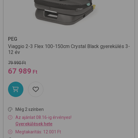
PEG
Viaggio 2-3 Flex 100-150cm
Crystal Black
gyerekülés 3-
12 év
79 990 Ft
67 989
Ft
Még 2 színben
Az ajánlat 08.16-ig érvényes!
Gyerekülések hete
Megtakarítás: 12 001 Ft