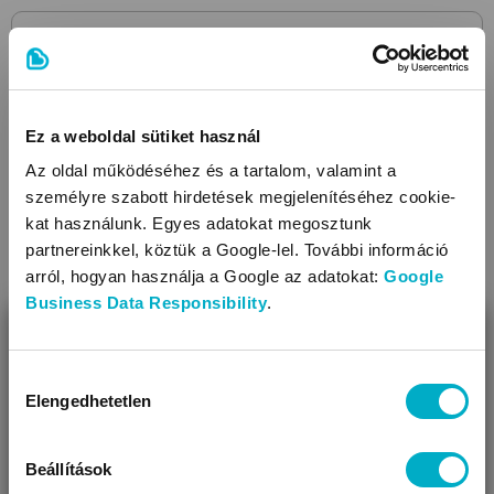
Ez a weboldal sütiket használ
Az oldal működéséhez és a tartalom, valamint a
személyre szabott hirdetések megjelenítéséhez cookie-
kat használunk. Egyes adatokat megosztunk
partnereinkkel, köztük a Google-lel. További információ
arról, hogyan használja a Google az adatokat:
Google
Business Data Responsibility
.
BEZÁR
Miben segíthetünk?
Hozzájárulás
Elengedhetetlen
kiválasztása
Úgy látjuk, most jársz nálunk először!
Beállítások
PEG