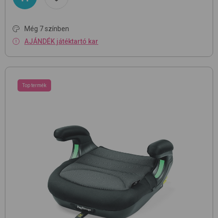
Még 7 színben
AJÁNDÉK játéktartó kar
Top termék