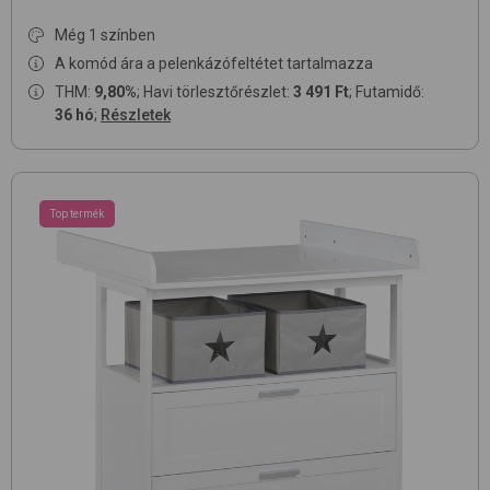
Még 1 színben
A komód ára a pelenkázófeltétet tartalmazza
THM:
9,80%
; Havi törlesztőrészlet:
3 491 Ft
; Futamidő:
36 hó
;
Részletek
Top termék