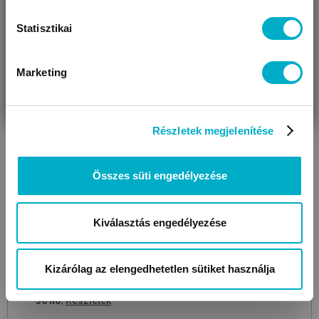
Statisztikai
Marketing
VÁRANDÓS
SZÜLŐ VAGYOK
AJÁNDÉKOT
VAGYOK
KERESEK
Részletek megjelenítése
BRENDON
4
Lux
Grey-Natural
pelenkázóval kiegészíthető komód
94 990
Összes süti engedélyezése
Ft
Kiválasztás engedélyezése
Még 1 színben
Kizárólag az elengedhetetlen sütiket használja
THM:
9,90%
; Havi törlesztőrészlet:
3 043 Ft
; Futamidő:
36 hó
;
Részletek