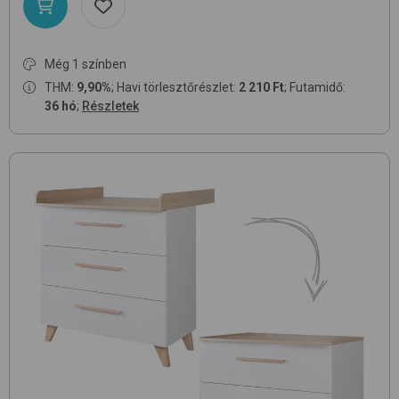
Még 1 színben
THM:
9,90%
; Havi törlesztőrészlet:
2 210 Ft
; Futamidő:
36 hó
;
Részletek