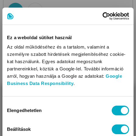
A komód ára a pelenkázófeltétet tartalmazza
Ez a weboldal sütiket használ
THM:
9,90%
; Havi törlesztőrészlet:
2 787 Ft
; Futamidő:
36 hó
;
Részletek
Az oldal működéséhez és a tartalom, valamint a
személyre szabott hirdetések megjelenítéséhez cookie-
kat használunk. Egyes adatokat megosztunk
partnereinkkel, köztük a Google-lel. További információ
arról, hogyan használja a Google az adatokat:
Google
Business Data Responsibility
.
BEZÁR
Miben segíthetünk?
Hozzájárulás
Elengedhetetlen
kiválasztása
Úgy látjuk, most jársz nálunk először!
Beállítások