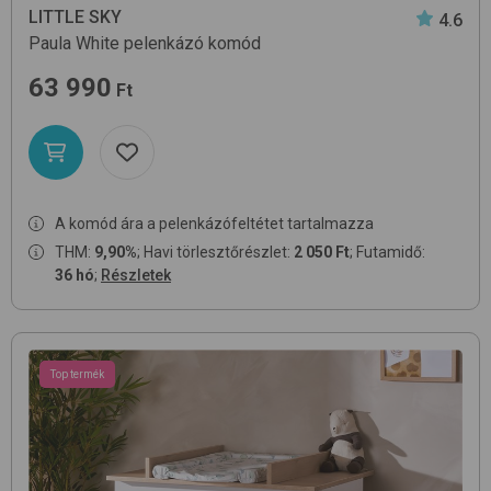
LITTLE SKY
4.6
Paula
White
pelenkázó komód
63 990
Ft
A komód ára a pelenkázófeltétet tartalmazza
THM:
9,90%
; Havi törlesztőrészlet:
2 050 Ft
; Futamidő:
36 hó
;
Részletek
Top termék