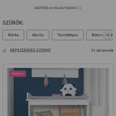
SEGÍTSÉG A VÁLASZTÁSHOZ
SZŰRŐK
:
Márka
Akciós
Terméktípus
Bútorcsalád
NÉPSZERŰSÉG SZERINT
31 db termék
Bomba ár