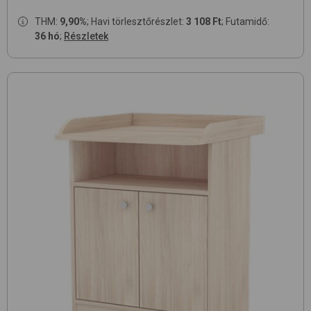
THM:
9,90%
; Havi törlesztőrészlet:
3 108 Ft
; Futamidő:
36 hó
;
Részletek