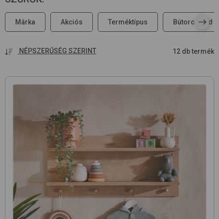
Márka
Akciós
Terméktípus
Bútorcsalád
NÉPSZERŰSÉG SZERINT
12 db termék