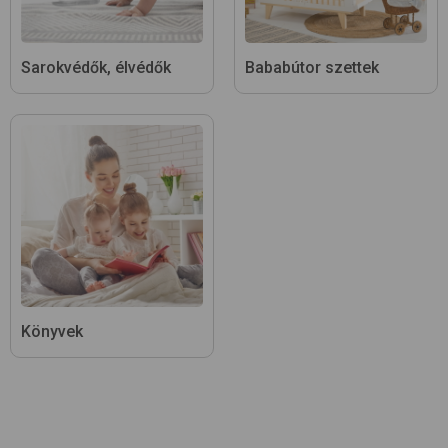
Sarokvédők, élvédők
Bababútor szettek
Könyvek