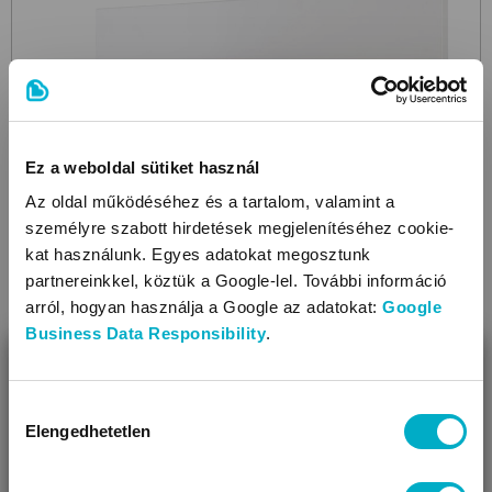
Ez a weboldal sütiket használ
Az oldal működéséhez és a tartalom, valamint a
személyre szabott hirdetések megjelenítéséhez cookie-
kat használunk. Egyes adatokat megosztunk
partnereinkkel, köztük a Google-lel. További információ
arról, hogyan használja a Google az adatokat:
Google
ROBA
Business Data Responsibility
.
Universal Wall Coat Rack
White
fali polc
BEZÁR
21 490
Ft
Miben segíthetünk?
Hozzájárulás
Elengedhetetlen
kiválasztása
Úgy látjuk, most jársz nálunk először!