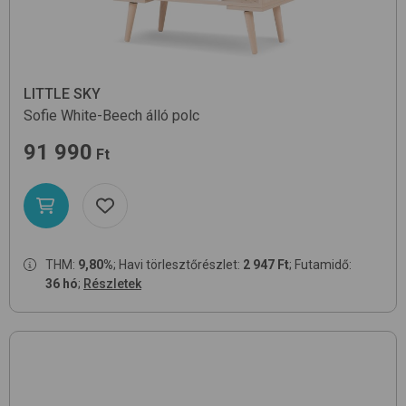
LITTLE SKY
Sofie
White-Beech
álló polc
91 990
Ft
THM:
9,80%
; Havi törlesztőrészlet:
2 947 Ft
; Futamidő:
36 hó
;
Részletek