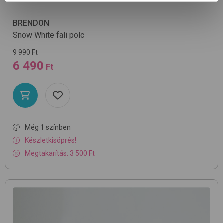
BRENDON
Snow
White
fali polc
9 990 Ft
6 490
Ft
Még 1 színben
Készletkisöprés!
Megtakarítás: 3 500 Ft