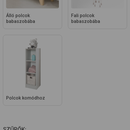
Álló polcok
Fali polcok
babaszobába
babaszobába
Polcok komódhoz
SZŰRŐK
: