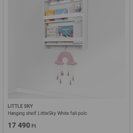
LITTLE SKY
Hanging shelf LittleSky
White
fali polc
17 490
Ft