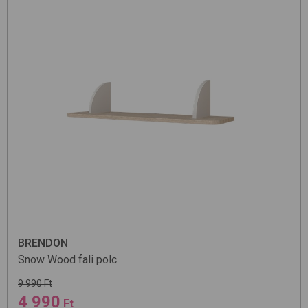
BRENDON
Snow
Wood
fali polc
9 990 Ft
4 990
Ft