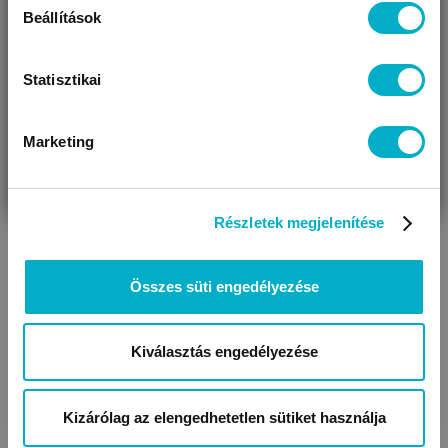
Beállítások
Statisztikai
Marketing
VÁRANDÓS
SZÜLŐ VAGYOK
AJÁNDÉKOT
VAGYOK
KERESEK
A babasírás leggyakoribb okai
Részletek megjelenítése
Összes süti engedélyezése
Kiválasztás engedélyezése
Kizárólag az elengedhetetlen sütiket használja