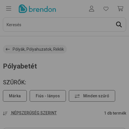
Pólyák, Pólyahuzatok, Réklik
Pólyabetét
SZŰRŐK
:
Márka
Fiús - lányos
Minden szűrő
NÉPSZERŰSÉG SZERINT
1 db termék