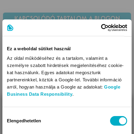
Ez a weboldal sütiket használ
Az oldal működéséhez és a tartalom, valamint a
személyre szabott hirdetések megjelenítéséhez cookie-
kat használunk. Egyes adatokat megosztunk
partnereinkkel, köztük a Google-lel. További információ
arról, hogyan használja a Google az adatokat:
Google
Business Data Responsibility
.
BEZÁR
Babaruhaméretek: mérettáblázat csecsemőkortól/
újszülöttkortól gyermekkorig
Miben segíthetünk?
Hozzájárulás
Elengedhetetlen
kiválasztása
Úgy látjuk, most jársz nálunk először!