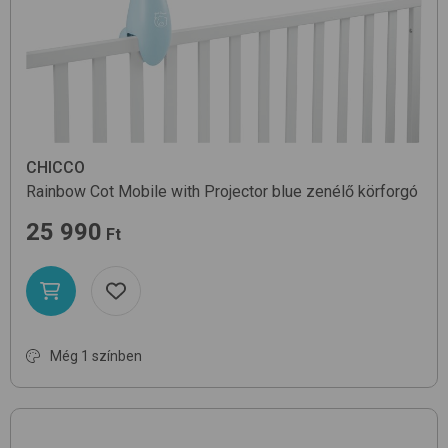
CHICCO
Rainbow Cot Mobile with Projector
blue
zenélő körforgó
25 990
Ft
Még 1 színben