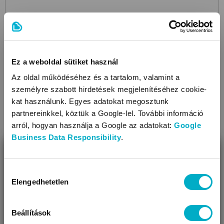
Ez a weboldal sütiket használ
Az oldal működéséhez és a tartalom, valamint a
személyre szabott hirdetések megjelenítéséhez cookie-
kat használunk. Egyes adatokat megosztunk
partnereinkkel, köztük a Google-lel. További információ
arról, hogyan használja a Google az adatokat:
Google
Business Data Responsibility
.
BEZÁR
Miben segíthetünk?
Hozzájárulás
Elengedhetetlen
kiválasztása
Úgy látjuk, most jársz nálunk először!
CHICCO
Enjoy Colors Gym
light blue
játszószőnyeg játékhíddal
Beállítások