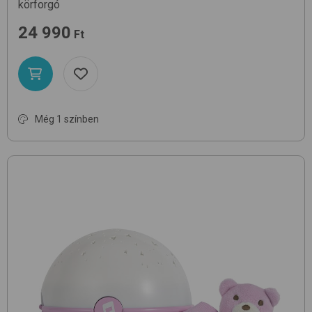
körforgó
24 990
Ft
Még 1 színben