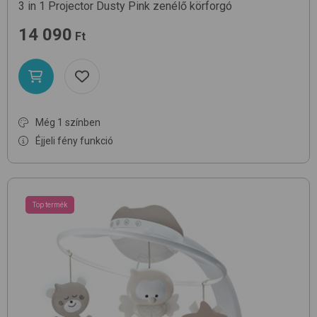
3 in 1 Projector
Dusty Pink
zenélő körforgó
14 090
Ft
Még 1 színben
Éjjeli fény funkció
Top termék