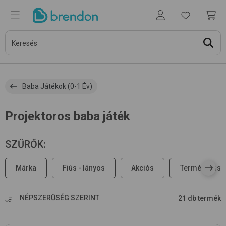
Baba Játékok (0-1 Év)
Projektoros baba játék
SZŰRŐK
:
Márka
Fiús - lányos
Akciós
Terméktípus
NÉPSZERŰSÉG SZERINT
21 db termék