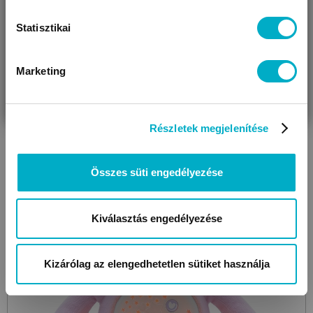
27 989
Ft
Statisztikai
Marketing
VÁRANDÓS
SZÜLŐ VAGYOK
AJÁNDÉKOT
VAGYOK
KERESEK
Még 1 színben
Részletek megjelenítése
Összes süti engedélyezése
Kiválasztás engedélyezése
Kizárólag az elengedhetetlen sütiket használja