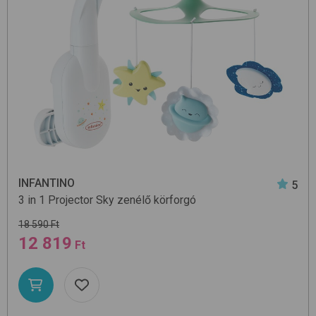
INFANTINO
5
3 in 1 Projector Sky
zenélő körforgó
18 590 Ft
12 819
Ft