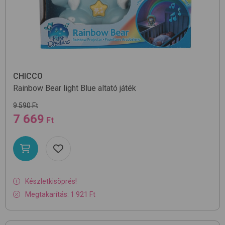
CHICCO
Rainbow Bear light
Blue
altató játék
9 590 Ft
7 669
Ft
Készletkisöprés!
Megtakarítás: 1 921 Ft