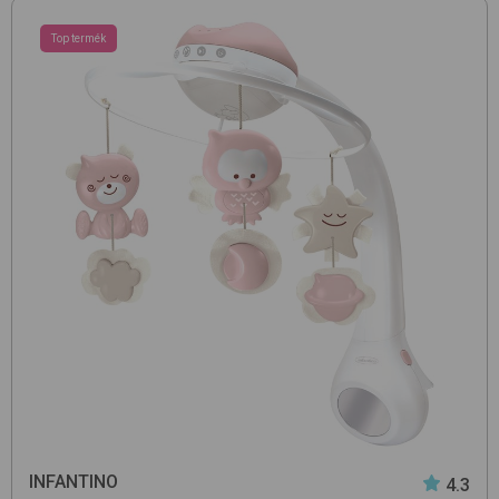
Top termék
INFANTINO
4.3