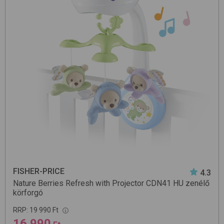
FISHER-PRICE
4.3
Nature Berries Refresh with Projector CDN41 HU
zenélő
körforgó
RRP:
19 990 Ft
16 990