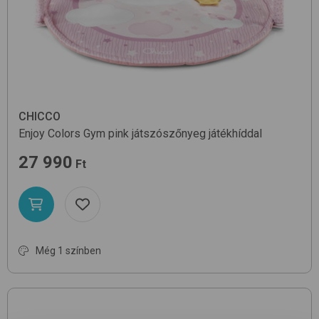
CHICCO
Enjoy Colors Gym
pink
játszószőnyeg játékhíddal
27 990
Ft
Még 1 színben