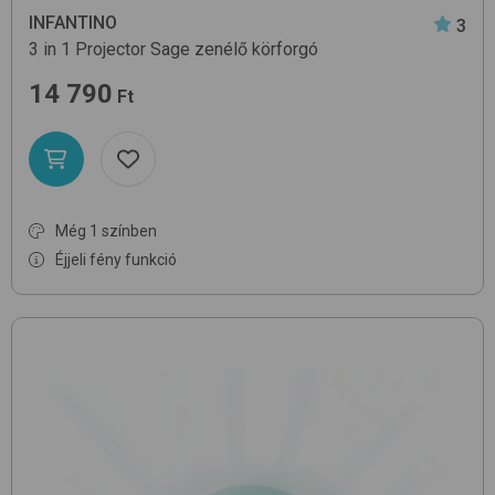
INFANTINO
3
3 in 1 Projector
Sage
zenélő körforgó
14 790
Ft
Még 1 színben
Éjjeli fény funkció