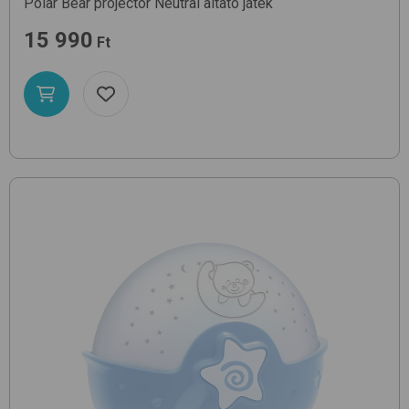
Polar Bear projector
Neutral
altató játék
15 990
Ft