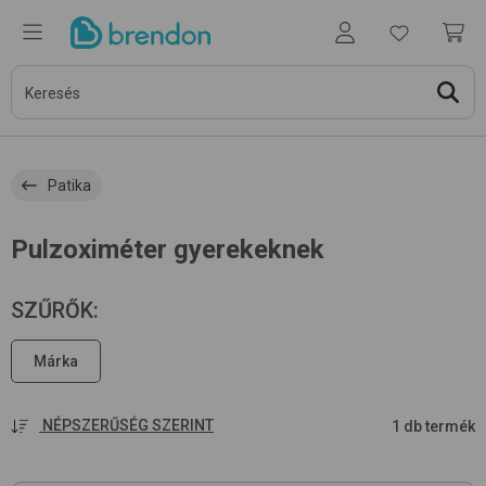
Patika
Pulzoximéter gyerekeknek
SZŰRŐK
:
Márka
NÉPSZERŰSÉG SZERINT
1 db termék