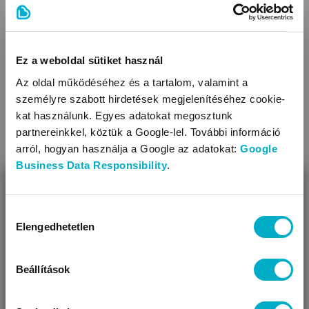
Áruházainkban szélesebb választék mellett további
kedvezményekkel és egyéni tanácsadással várunk.
Ez a weboldal sütiket használ
Az oldal működéséhez és a tartalom, valamint a
személyre szabott hirdetések megjelenítéséhez cookie-
kat használunk. Egyes adatokat megosztunk
partnereinkkel, köztük a Google-lel. További információ
arról, hogyan használja a Google az adatokat:
Google
Business Data Responsibility
.
BEZÁR
Miben segíthetünk?
Hozzájárulás
Elengedhetetlen
kiválasztása
Úgy látjuk, most jársz nálunk először!
Beállítások