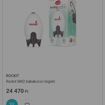
ROCKIT
Rockit MK2
babakocsi ringató
24 470
Ft