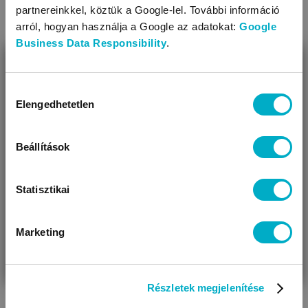
partnereinkkel, köztük a Google-lel. További információ
arról, hogyan használja a Google az adatokat:
Google
Business Data Responsibility
.
BEZÁR
Miben segíthetünk?
Hozzájárulás
Áruházainkban szélesebb választék mellett további
Elengedhetetlen
kiválasztása
kedvezményekkel és egyéni tanácsadással várunk.
Úgy látjuk, most jársz nálunk először!
Beállítások
Statisztikai
Marketing
VÁRANDÓS
SZÜLŐ VAGYOK
AJÁNDÉKOT
VAGYOK
KERESEK
Részletek megjelenítése