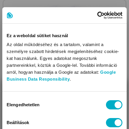
Ez a weboldal sütiket használ
Az oldal működéséhez és a tartalom, valamint a
személyre szabott hirdetések megjelenítéséhez cookie-
kat használunk. Egyes adatokat megosztunk
partnereinkkel, köztük a Google-lel. További információ
arról, hogyan használja a Google az adatokat:
Google
Business Data Responsibility
.
BEZÁR
Miben segíthetünk?
Hozzájárulás
Elengedhetetlen
kiválasztása
Úgy látjuk, most jársz nálunk először!
Beállítások
ELLEPI