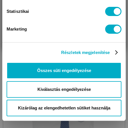
AF5427
1014 White Aop
kombidressz
Statisztikai
2 490
Ft
Marketing
VÁRANDÓS
SZÜLŐ VAGYOK
AJÁNDÉKOT
VAGYOK
KERESEK
Méret:
56
,
62
,
68
,
74
,
80
,
86
Részletek megjelenítése
Még 5 színben
Összes süti engedélyezése
Kiválasztás engedélyezése
Kizárólag az elengedhetetlen sütiket használja