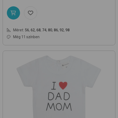
Méret:
56
,
62
,
68
,
74
,
80
,
86
,
92
,
98
Még 11 színben