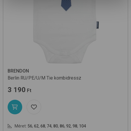
BRENDON
Berlin RU/PE/U/M
Tie
kombidressz
3 190
Ft
Méret:
56
,
62
,
68
,
74
,
80
,
86
,
92
,
98
,
104