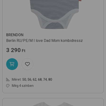
BRENDON
Berlin RU/PE/M
I love Dad Mom
kombidressz
3 290
Ft
Méret:
50
,
56
,
62
,
68
,
74
,
80
Még 4 színben