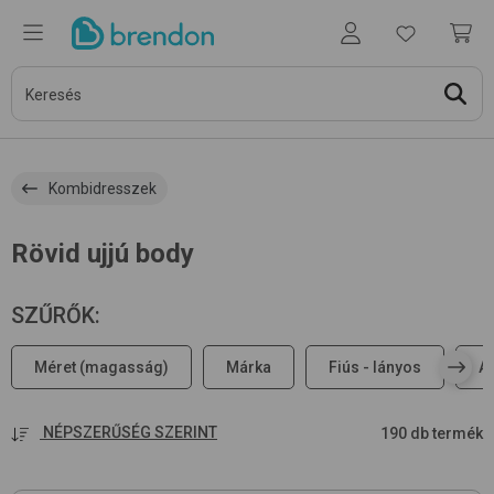
Kombidresszek
Rövid ujjú body
SZŰRŐK
:
Méret (magasság)
Márka
Fiús - lányos
A
NÉPSZERŰSÉG SZERINT
190 db termék