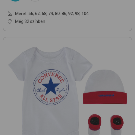
Méret:
56
,
62
,
68
,
74
,
80
,
86
,
92
,
98
,
104
Még 32 színben