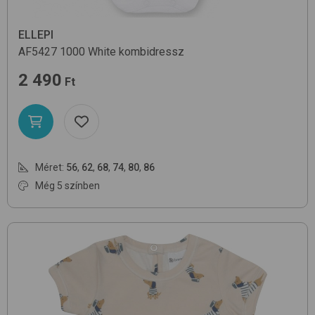
ELLEPI
AF5427
1000 White
kombidressz
2 490
Ft
Méret:
56
,
62
,
68
,
74
,
80
,
86
Még 5 színben