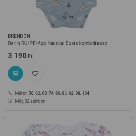
BRENDON
Berlin RU/PE/Aop
Nautical Boats
kombidressz
3 190
Ft
Méret:
56
,
62
,
68
,
74
,
80
,
86
,
92
,
98
,
104
Még 32 színben