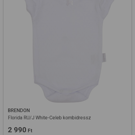
BRENDON
Florida RU/J
White-Celeb
kombidressz
2 990
Ft