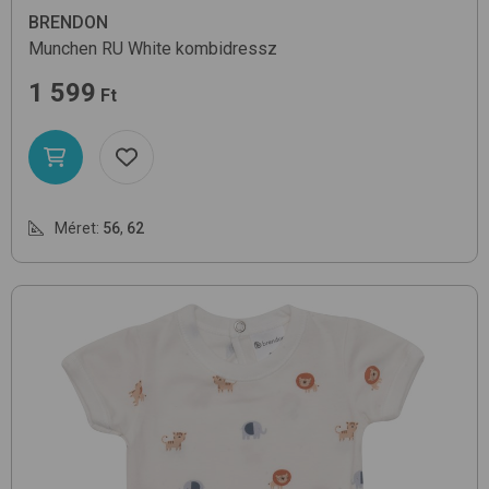
BRENDON
Munchen RU
White
kombidressz
1 599
Ft
Méret:
56
,
62