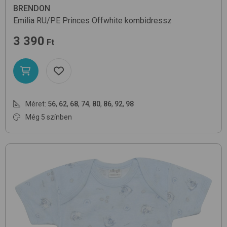
BRENDON
Emilia RU/PE
Princes Offwhite
kombidressz
3 390
Ft
Méret:
56
,
62
,
68
,
74
,
80
,
86
,
92
,
98
Még 5 színben