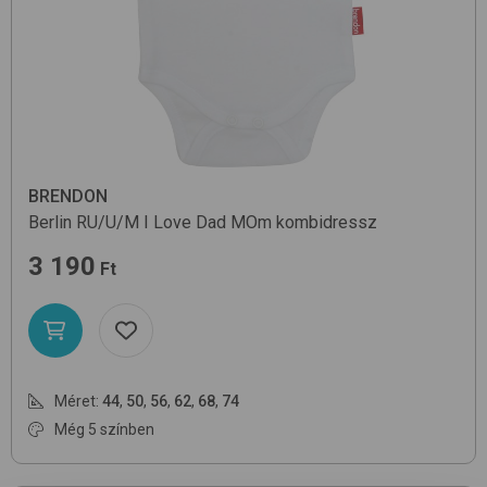
BRENDON
Berlin RU/U/M
I Love Dad MOm
kombidressz
3 190
Ft
Méret:
44
,
50
,
56
,
62
,
68
,
74
Még 5 színben