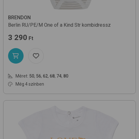
BRENDON
Berlin RU/PE/M
One of a Kind Str
kombidressz
3 290
Ft
Méret:
50
,
56
,
62
,
68
,
74
,
80
Még 4 színben