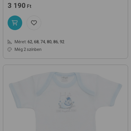
3 190
Ft
Méret:
62
,
68
,
74
,
80
,
86
,
92
Még 2 színben