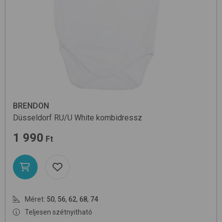
BRENDON
Düsseldorf RU/U
White
kombidressz
1 990
Ft
Méret:
50
,
56
,
62
,
68
,
74
Teljesen szétnyitható