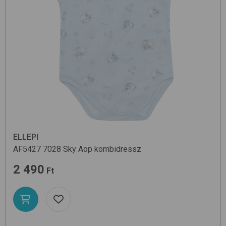
ELLEPI
AF5427
7028 Sky Aop
kombidressz
2 490
Ft