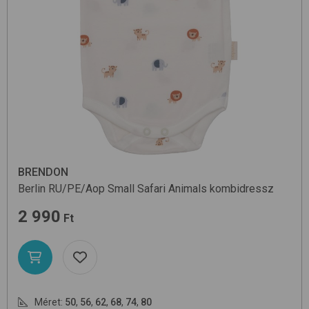
BRENDON
Berlin RU/PE/Aop
Small Safari Animals
kombidressz
2 990
Ft
Méret:
50
,
56
,
62
,
68
,
74
,
80