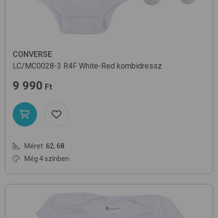
CONVERSE
LC/MC0028-3
R4F White-Red
kombidressz
9 990
Ft
Méret:
62
,
68
Még 4 színben