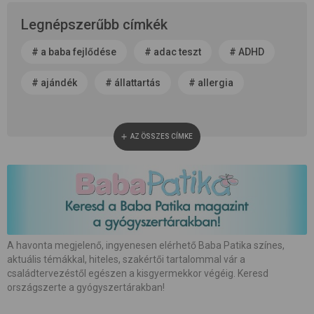
Legnépszerűbb címkék
#
a baba fejlődése
#
adac teszt
#
ADHD
#
ajándék
#
állattartás
#
allergia
#
alvás
#
anyaság
#
anyatej
AZ ÖSSZES CÍMKE
#
apaság
#
baba neme
#
baba patika
#
babaápolás
#
babakocsi
#
babamasszázs
#
babaszoba
#
beszédfejlődés
#
betegség
A havonta megjelenő, ingyenesen elérhető Baba Patika színes,
aktuális témákkal, hiteles, szakértői tartalommal vár a
#
biztonság
#
bőrápolás
#
család
családtervezéstől egészen a kisgyermekkor végéig. Keresd
országszerte a gyógyszertárakban!
#
családalapítás
#
császármetszés