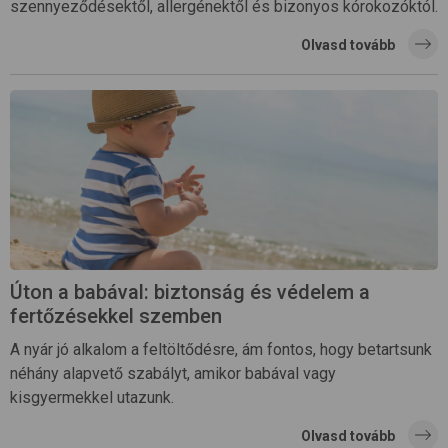
szennyeződésektől, allergénektől és bizonyos kórokozóktól.
Olvasd tovább
Úton a babával: biztonság és védelem a
fertőzésekkel szemben
A nyár jó alkalom a feltöltődésre, ám fontos, hogy betartsunk
néhány alapvető szabályt, amikor babával vagy
kisgyermekkel utazunk.
Olvasd tovább