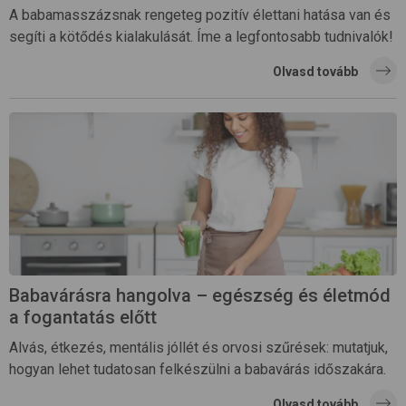
A babamasszázsnak rengeteg pozitív élettani hatása van és
segíti a kötődés kialakulását. Íme a legfontosabb tudnivalók!
Olvasd tovább
Babavárásra hangolva – egészség és életmód
a fogantatás előtt
Alvás, étkezés, mentális jóllét és orvosi szűrések: mutatjuk,
hogyan lehet tudatosan felkészülni a babavárás időszakára.
Olvasd tovább