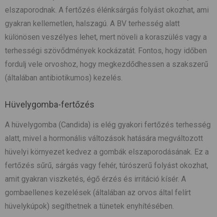
elszaporodnak. A fertőzés élénksárgás folyást okozhat, ami
gyakran kellemetlen, halszagú. A BV terhesség alatt
különösen veszélyes lehet, mert növeli a koraszülés vagy a
terhességi szövődmények kockázatát. Fontos, hogy időben
fordulj vele orvoshoz, hogy megkezdődhessen a szakszerű
(általában antibiotikumos) kezelés.
Hüvelygomba-fertőzés
A hüvelygomba (Candida) is elég gyakori fertőzés terhesség
alatt, mivel a hormonális változások hatására megváltozott
hüvelyi környezet kedvez a gombák elszaporodásának. Ez a
fertőzés sűrű, sárgás vagy fehér, túrószerű folyást okozhat,
amit gyakran viszketés, égő érzés és irritáció kísér. A
gombaellenes kezelések (általában az orvos által felírt
hüvelykúpok) segíthetnek a tünetek enyhítésében.