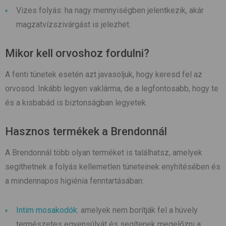
Vizes folyás: ha nagy mennyiségben jelentkezik, akár
magzatvízszivárgást is jelezhet.
Mikor kell orvoshoz fordulni?
A fenti tünetek esetén azt javasoljuk, hogy keresd fel az
orvosod. Inkább legyen vaklárma, de a legfontosabb, hogy te
és a kisbabád is biztonságban legyetek.
Hasznos termékek a Brendonnál
A Brendonnál több olyan terméket is találhatsz, amelyek
segíthetnek a folyás kellemetlen tüneteinek enyhítésében és
a mindennapos higiénia fenntartásában:
Intim mosakodók
: amelyek nem borítják fel a hüvely
természetes egyensúlyát és segítenek megelőzni a