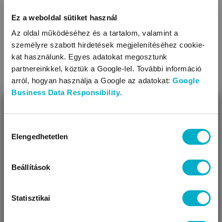
Ez a weboldal sütiket használ
Az oldal működéséhez és a tartalom, valamint a
személyre szabott hirdetések megjelenítéséhez cookie-
kat használunk. Egyes adatokat megosztunk
partnereinkkel, köztük a Google-lel. További információ
arról, hogyan használja a Google az adatokat:
Google
Business Data Responsibility
.
MOMCARE
LANSINOH
BEZÁR
Upside Down Bidet For Postpartum Care
Post Birth W
intim kézi zuhany
intim kézi z
Miben segíthetünk?
Hozzájárulás
Elengedhetetlen
kiválasztása
4 599
5 760
Úgy látjuk, most jársz nálunk először!
Ft
Ft
Beállítások
Statisztikai