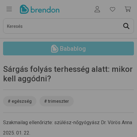
Babablog
Sárgás folyás terhesség alatt: mikor
kell aggódni?
#
egészség
#
trimeszter
Szakmailag ellenőrizte:
szülész-nőgyógyász
Dr. Vörös Anna
2025. 01. 22.