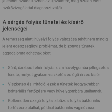
jelenthet szülés közben az újszülöttre, még szülés előtt
szűrővizsgálattal diagnosztizálják.
A sárgás folyás tünetei és kísérő
jelenségei
A terhesség alatti hüvelyi folyás változása tehát nem mindig
jelent egészségügyi problémát, de bizonyos tünetek
aggodalomra adhatnak okot:
Sűrű, darabos fehér folyás: ez a hüvelygomba jellegzetes
tünete, melyet gyakran viszketés és égő érzés kísér.
Viszketés és irritáció: ezek a tünetek leggyakrabban
bakteriális fertőzésre vagy hüvelygombára utalhatnak.
Kellemetlen szagú folyás: a bűzös folyás bakteriális
fertőzésre utalhat, például bakteriális vaginózisra.