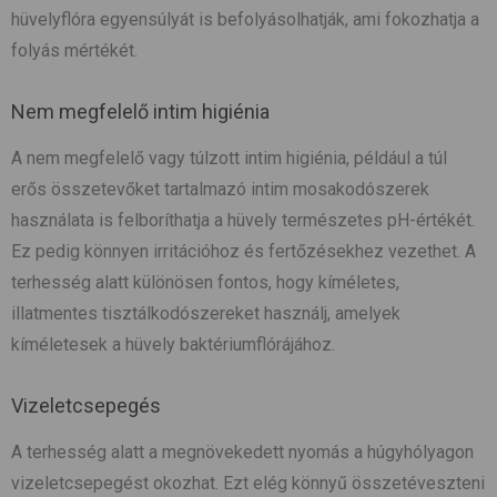
hüvelyflóra egyensúlyát is befolyásolhatják, ami fokozhatja a
folyás mértékét.
Nem megfelelő intim higiénia
A nem megfelelő vagy túlzott intim higiénia, például a túl
erős összetevőket tartalmazó intim mosakodószerek
használata is felboríthatja a hüvely természetes pH-értékét.
Ez pedig könnyen irritációhoz és fertőzésekhez vezethet. A
terhesség alatt különösen fontos, hogy kíméletes,
illatmentes tisztálkodószereket használj, amelyek
kíméletesek a hüvely baktériumflórájához.
Vizeletcsepegés
A terhesség alatt a megnövekedett nyomás a húgyhólyagon
vizeletcsepegést okozhat. Ezt elég könnyű összetéveszteni