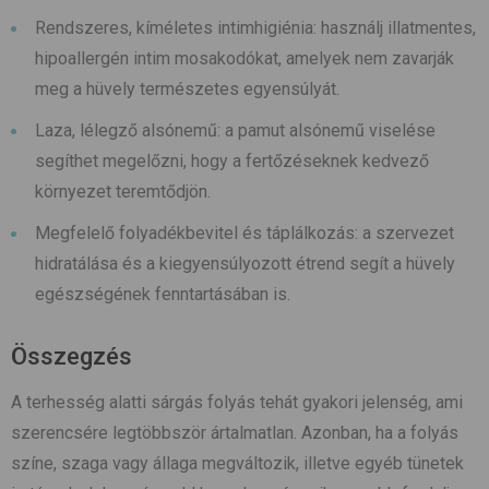
Rendszeres, kíméletes intimhigiénia: használj illatmentes,
hipoallergén intim mosakodókat, amelyek nem zavarják
meg a hüvely természetes egyensúlyát.
Laza, lélegző alsónemű: a pamut alsónemű viselése
segíthet megelőzni, hogy a fertőzéseknek kedvező
környezet teremtődjön.
Megfelelő folyadékbevitel és táplálkozás: a szervezet
hidratálása és a kiegyensúlyozott étrend segít a hüvely
egészségének fenntartásában is.
Összegzés
A terhesség alatti sárgás folyás tehát gyakori jelenség, ami
szerencsére legtöbbször ártalmatlan. Azonban, ha a folyás
színe, szaga vagy állaga megváltozik, illetve egyéb tünetek