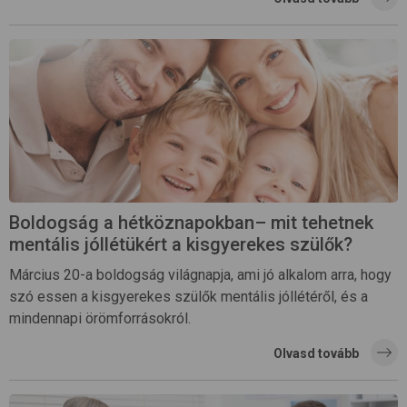
Boldogság a hétköznapokban– mit tehetnek
mentális jóllétükért a kisgyerekes szülők?
Március 20-a boldogság világnapja, ami jó alkalom arra, hogy
szó essen a kisgyerekes szülők mentális jóllétéről, és a
mindennapi örömforrásokról.
Olvasd tovább