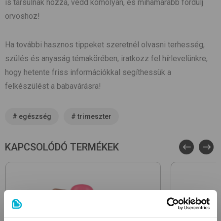
is társulnak hozzá, vedd komolyan, és mihamarabb fordulj
orvoshoz!
Ha további hasznos tippeket szeretnél olvasni terhesség,
szülés és anyaság témakörében, iratkozz fel hírlevelünkre,
hogy hetente friss információkkal segíthessük a
felkészülést a babavárásra!
#
egészség
#
trimeszter
KAPCSOLÓDÓ TERMÉKEK