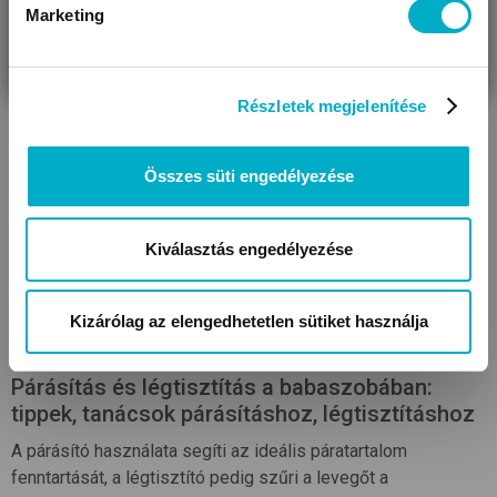
Marketing
VÁRANDÓS
SZÜLŐ VAGYOK
AJÁNDÉKOT
VAGYOK
KERESEK
Részletek megjelenítése
KAPCSOLÓDÓ BLOGCIKKEK
Összes süti engedélyezése
Kiválasztás engedélyezése
Kizárólag az elengedhetetlen sütiket használja
Párásítás és légtisztítás a babaszobában:
tippek, tanácsok párásításhoz, légtisztításhoz
A párásító használata segíti az ideális páratartalom
fenntartását, a légtisztító pedig szűri a levegőt a