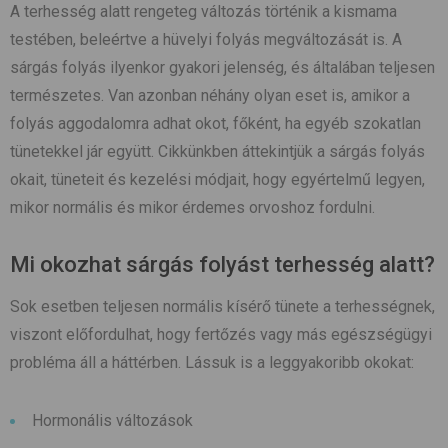
A terhesség alatt rengeteg változás történik a kismama
testében, beleértve a hüvelyi folyás megváltozását is. A
sárgás folyás ilyenkor gyakori jelenség, és általában teljesen
természetes. Van azonban néhány olyan eset is, amikor a
folyás aggodalomra adhat okot, főként, ha egyéb szokatlan
tünetekkel jár együtt. Cikkünkben áttekintjük a sárgás folyás
okait, tüneteit és kezelési módjait, hogy egyértelmű legyen,
mikor normális és mikor érdemes orvoshoz fordulni.
Mi okozhat sárgás folyást terhesség alatt?
Sok esetben teljesen normális kísérő tünete a terhességnek,
viszont előfordulhat, hogy fertőzés vagy más egészségügyi
probléma áll a háttérben. Lássuk is a leggyakoribb okokat:
Hormonális változások