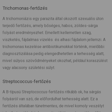
Trichomonas-fertőzés
A trichomoniázis egy parazita által okozott szexuális úton
terjedő fertőzés, amely bőséges, habos, zöldes-sárga
folyást eredményezhet. Emellett kellemetlen szag,
viszketés, fájdalmas vizelés és alhasi fájdalom jellemzi. A
trichomonas kezelése antibiotikumokkal történik, mielőbbi
diagnosztizálása pedig elengedhetetlen a terhesség alatt,
mivel súlyos szövődményeket okozhat, például koraszülést
vagy alacsony születési súlyt.
Streptococcus-fertőzés
A B-típusú Streptococcus-fertőzés ritkább ok, ha sárgás
folyásról van szó, de előfordulhat terhesség alatt. Ez a
fertőzés általában tünetmentes, de mivel komoly veszélyt