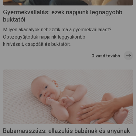
Gyermekvállalás: ezek napjaink legnagyobb
buktatói
Milyen akadályok nehezítik ma a gyermekvállalást?
Összegyűjtöttük napjaink leggyakoribb
kihívásait, csapdáit és buktatóit.
Olvasd tovább
Babamasszázs: ellazulás babának és anyának