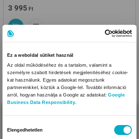
3 995
Ft
Ez a weboldal sütiket használ
Az oldal működéséhez és a tartalom, valamint a
személyre szabott hirdetések megjelenítéséhez cookie-
kat használunk. Egyes adatokat megosztunk
partnereinkkel, köztük a Google-lel. További információ
arról, hogyan használja a Google az adatokat:
Google
Business Data Responsibility
.
BEZÁR
Miben segíthetünk?
Hozzájárulás
Elengedhetetlen
kiválasztása
Úgy látjuk, most jársz nálunk először!