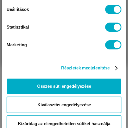
Beállítások
Statisztikai
Marketing
VÁRANDÓS
SZÜLŐ VAGYOK
AJÁNDÉKOT
SCOLAR
VAGYOK
KERESEK
Kötődő nevelés
szakkönyv
4 999
Ft
Részletek megjelenítése
Összes süti engedélyezése
Kiválasztás engedélyezése
Kizárólag az elengedhetetlen sütiket használja