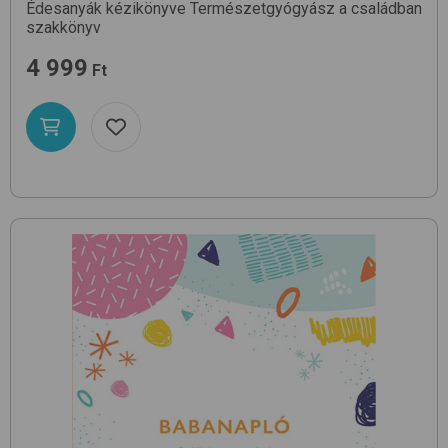
Édesanyák kézikönyve
Természetgyógyász a családban
szakkönyv
4 999
Ft