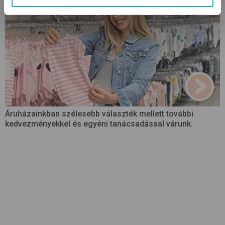
Áruházainkban szélesebb választék mellett további
kedvezményekkel és egyéni tanácsadással várunk.