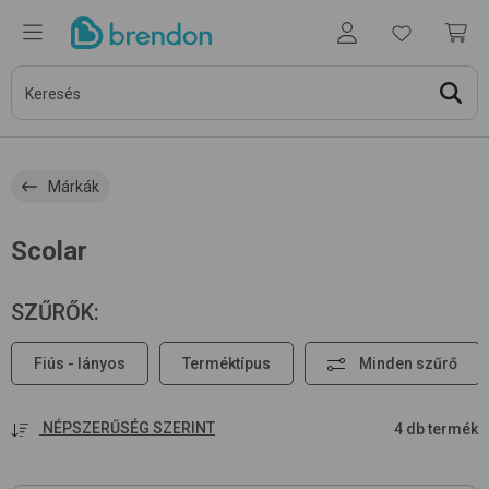
Márkák
Scolar
SZŰRŐK
:
Fiús - lányos
Terméktípus
Minden szűrő
NÉPSZERŰSÉG SZERINT
4 db termék