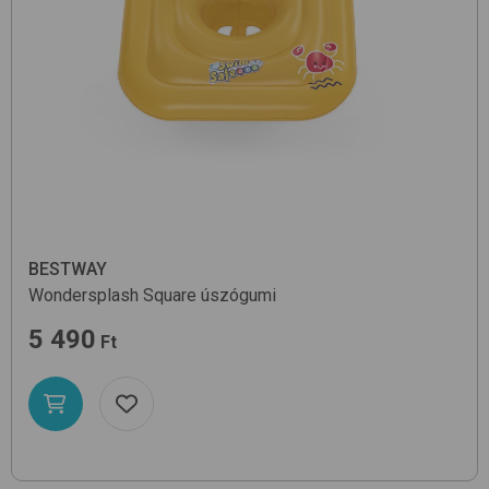
BESTWAY
Wondersplash Square
úszógumi
5 490
Ft