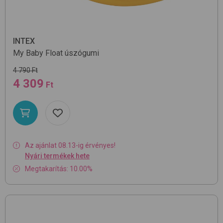
INTEX
My Baby Float
úszógumi
4 790 Ft
4 309
Ft
Az ajánlat 08.13-ig érvényes!
Nyári termékek hete
Megtakarítás: 10.00%