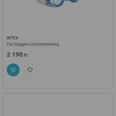
INTEX
Fun Goggles
úszószemüveg
2 190
Ft