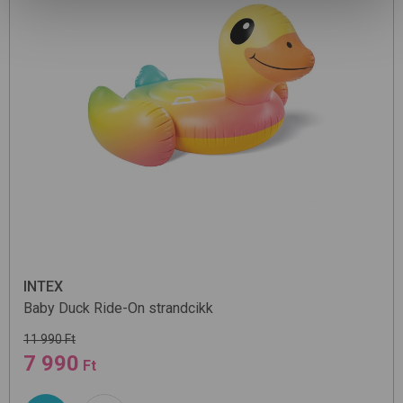
INTEX
Baby Duck Ride-On
strandcikk
11 990 Ft
7 990
Ft