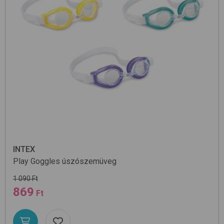
INTEX
Play Goggles
úszószemüveg
1 090 Ft
869
Ft