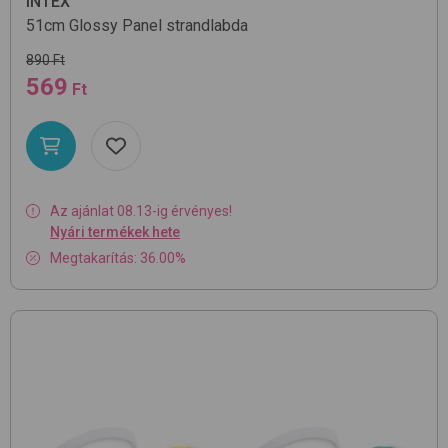
INTEX
51cm
Glossy Panel
strandlabda
890 Ft
569
Ft
Az ajánlat 08.13-ig érvényes!
Nyári termékek hete
Megtakarítás: 36.00%