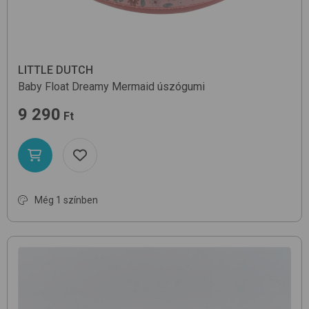
LITTLE DUTCH
Baby Float
Dreamy Mermaid
úszógumi
9 290
Ft
Még 1 színben