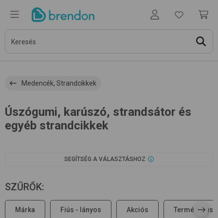
Medencék, Strandcikkek
Úszógumi, karúszó, strandsátor és
egyéb strandcikkek
SEGÍTSÉG A VÁLASZTÁSHOZ
SZŰRŐK
:
Márka
Fiús - lányos
Akciós
Terméktípus