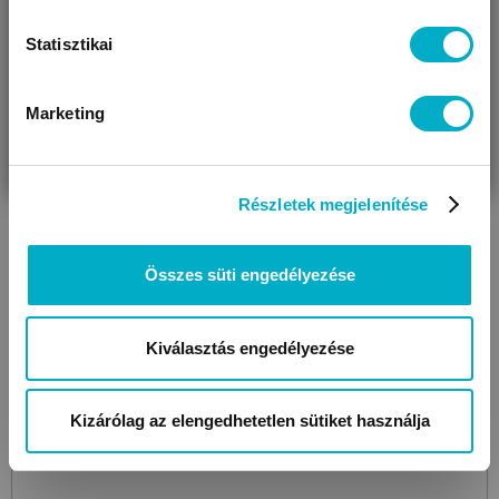
Statisztikai
Marketing
VÁRANDÓS
SZÜLŐ VAGYOK
AJÁNDÉKOT
LITTLE DUTCH
VAGYOK
KERESEK
Beach Ball
Ocean Dreams
strandlabda
2 590
Ft
Részletek megjelenítése
Összes süti engedélyezése
Kiválasztás engedélyezése
Kizárólag az elengedhetetlen sütiket használja