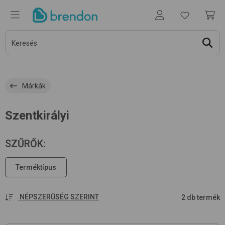
Márkák
Szentkirályi
SZŰRŐK
:
Terméktípus
NÉPSZERŰSÉG SZERINT
2 db termék