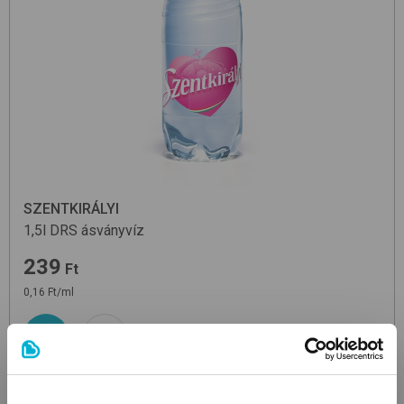
SZENTKIRÁLYI
1,5l DRS
ásványvíz
239
Ft
0,16 Ft/ml
+ 50 Ft visszaváltási díj