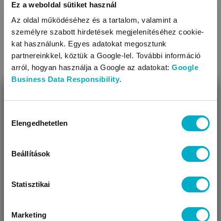
Ez a weboldal sütiket használ
Az oldal működéséhez és a tartalom, valamint a
személyre szabott hirdetések megjelenítéséhez cookie-
kat használunk. Egyes adatokat megosztunk
partnereinkkel, köztük a Google-lel. További információ
arról, hogyan használja a Google az adatokat:
Google
Business Data Responsibility
.
BEZÁR
Miben segíthetünk?
Hozzájárulás
Elengedhetetlen
kiválasztása
Úgy látjuk, most jársz nálunk először!
Beállítások
Áruházainkban szélesebb választék mellett további
kedvezményekkel és egyéni tanácsadással várunk.
Statisztikai
Marketing
VÁRANDÓS
SZÜLŐ VAGYOK
AJÁNDÉKOT