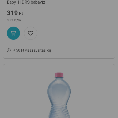
Baby 1l DRS
babavíz
319
Ft
0,32 Ft/ml
+ 50 Ft visszaváltási díj