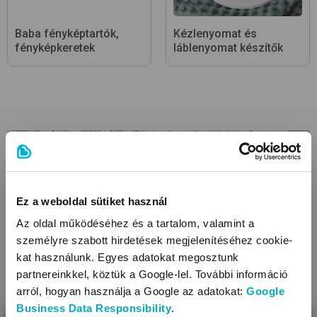
Baba fényképtartók,
Kézlenyomat és
fényképkeretek
láblenyomat készítők
Ez a weboldal sütiket használ
Az oldal működéséhez és a tartalom, valamint a
személyre szabott hirdetések megjelenítéséhez cookie-
kat használunk. Egyes adatokat megosztunk
partnereinkkel, köztük a Google-lel. További információ
arról, hogyan használja a Google az adatokat:
Google
Business Data Responsibility
.
Áruházainkban szélesebb választék mellett további