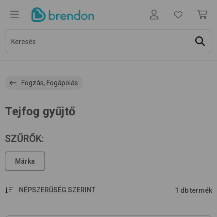
Fogzás, Fogápolás
Tejfog gyűjtő
SZŰRŐK
:
Márka
NÉPSZERŰSÉG SZERINT
1 db termék