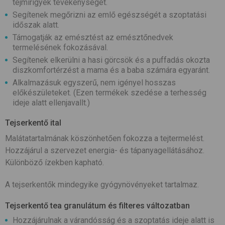
tejmirigyek tevékenységét.
Segítenek megőrizni az emlő egészségét a szoptatási
időszak alatt.
Támogatják az emésztést az emésztőnedvek
termelésének fokozásával.
Segítenek elkerülni a hasi görcsök és a puffadás okozta
diszkomfortérzést a mama és a baba számára egyaránt.
Alkalmazásuk egyszerű, nem igényel hosszas
előkészületeket. (Ezen termékek szedése a terhesség
ideje alatt ellenjavallt.)
Tejserkentő ital
Malátatartalmának köszönhetően fokozza a tejtermelést.
Hozzájárul a szervezet energia- és tápanyagellátásához.
Különböző ízekben kapható.
A tejserkentők mindegyike gyógynövényeket tartalmaz.
Tejserkentő tea granulátum és filteres változatban
Hozzájárulnak a várandósság és a szoptatás ideje alatt is