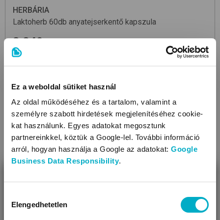
HERBÁRIA
Laktoherb 60db
anyatejserkentő kapszula
3 249
Ft
54,15 Ft/db
Ez a weboldal sütiket használ
Az oldal működéséhez és a tartalom, valamint a
személyre szabott hirdetések megjelenítéséhez cookie-
kat használunk. Egyes adatokat megosztunk
partnereinkkel, köztük a Google-lel. További információ
arról, hogyan használja a Google az adatokat:
Google
Business Data Responsibility
.
BEZÁR
Miben segíthetünk?
Hozzájárulás
Elengedhetetlen
kiválasztása
Úgy látjuk, most jársz nálunk először!