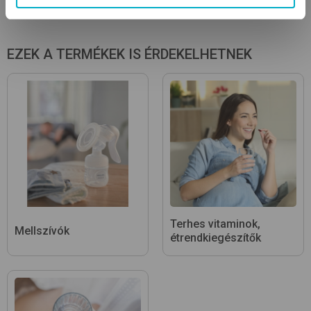
EZEK A TERMÉKEK IS ÉRDEKELHETNEK
Terhes vitaminok,
Mellszívók
étrendkiegészítők