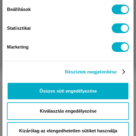
Beállítások
Statisztikai
Marketing
VÁRANDÓS
SZÜLŐ VAGYOK
AJÁNDÉKOT
VAGYOK
KERESEK
Részletek megjelenítése
HOLLE
BIO 20 x 1,5g HU_
anyatejserkentő tea
Összes süti engedélyezése
1 990
Ft
66,33 Ft/g
Kiválasztás engedélyezése
Kizárólag az elengedhetetlen sütiket használja