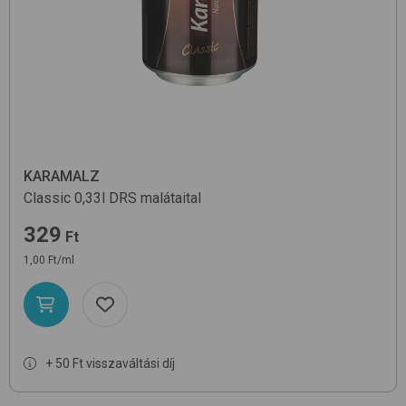
KARAMALZ
Classic 0,33l DRS
malátaital
329
Ft
1,00 Ft/ml
+ 50 Ft visszaváltási díj