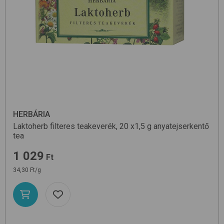
HERBÁRIA
Laktoherb filteres teakeverék, 20 x1,5 g
anyatejserkentő
tea
1 029
Ft
34,30 Ft/g