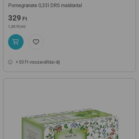
Pomegranate 0,33l DRS
malátaital
329
Ft
1,00 Ft/ml
+ 50 Ft visszaváltási díj