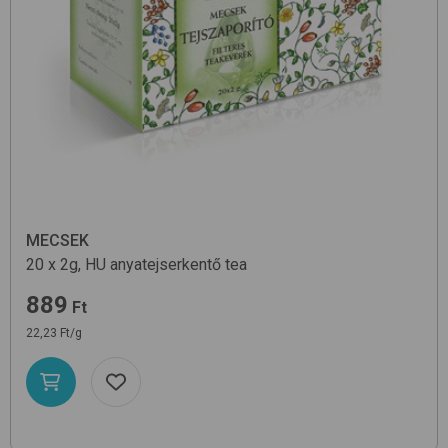
MECSEK
20 x 2g, HU
anyatejserkentő tea
889
Ft
22,23 Ft/g