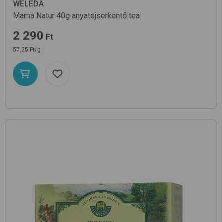
WELEDA
Mama Natur 40g
anyatejserkentő tea
2 290
Ft
57,25 Ft/g