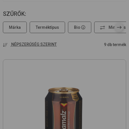
SZŰRŐK
:
Márka
Terméktípus
Bio
Minden sz
NÉPSZERŰSÉG SZERINT
9 db termék