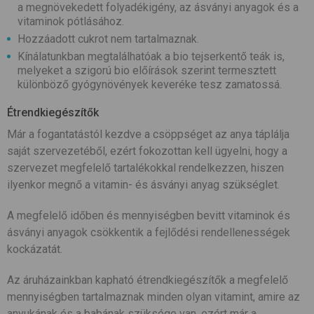
a megnövekedett folyadékigény, az ásványi anyagok és a
vitaminok pótlásához.
Hozzáadott cukrot nem tartalmaznak.
Kínálatunkban megtalálhatóak a bio tejserkentő teák is,
melyeket a szigorú bio előírások szerint termesztett
különböző gyógynövények keveréke tesz zamatossá.
Étrendkiegészítők
Már a fogantatástól kezdve a csöppséget az anya táplálja
saját szervezetéből, ezért fokozottan kell ügyelni, hogy a
szervezet megfelelő tartalékokkal rendelkezzen, hiszen
ilyenkor megnő a vitamin- és ásványi anyag szükséglet.
A megfelelő időben és mennyiségben bevitt vitaminok és
ásványi anyagok csökkentik a fejlődési rendellenességek
kockázatát.
Az áruházainkban kapható étrendkiegészítők a megfelelő
mennyiségben tartalmaznak minden olyan vitamint, amire az
anyukának és a babának szüksége van, ezért már a