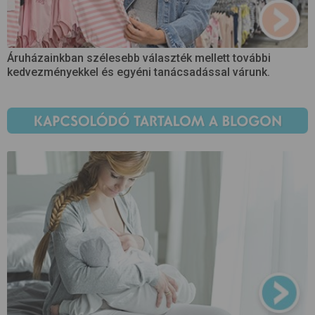
Áruházainkban szélesebb választék mellett további
kedvezményekkel és egyéni tanácsadással várunk.