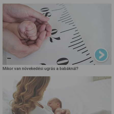
Mikor van növekedési ugrás a babáknál?