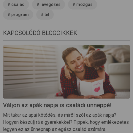
#
család
#
levegőzés
#
mozgás
#
program
#
tél
KAPCSOLÓDÓ BLOGCIKKEK
Váljon az apák napja is családi ünneppé!
Mit takar az apai kötődés, és miről szól az apák napja?
Hogyan készülj rá a gyerekekkel? Tippek, hogy emlékezetes
legyen ez az ünnepnap az egész család számára.