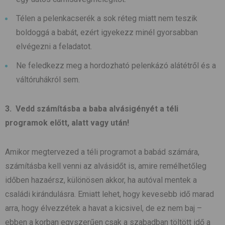
Télen a pelenkacserék a sok réteg miatt nem teszik
boldoggá a babát, ezért igyekezz minél gyorsabban
elvégezni a feladatot.
Ne feledkezz meg a hordozható pelenkázó alátétről és a
váltóruhákról sem.
3. Vedd számításba a baba alvásigényét a téli
programok előtt, alatt vagy után!
Amikor megtervezed a téli programot a babád számára,
számításba kell venni az alvásidőt is, amire remélhetőleg
időben hazaérsz, különösen akkor, ha autóval mentek a
családi kirándulásra. Emiatt lehet, hogy kevesebb idő marad
arra, hogy élvezzétek a havat a kicsivel, de ez nem baj –
ebben a korban egyszerűen csak a szabadban töltött idő a