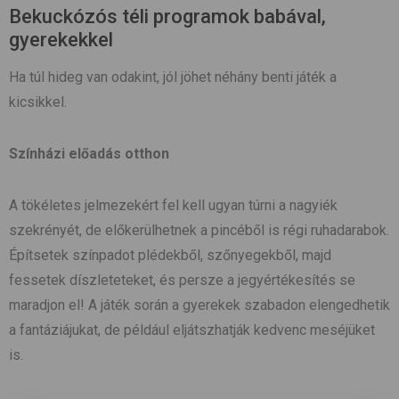
Bekuckózós téli programok babával,
gyerekekkel
Ha túl hideg van odakint, jól jöhet néhány benti játék a
kicsikkel.
Színházi előadás otthon
A tökéletes jelmezekért fel kell ugyan túrni a nagyiék
szekrényét, de előkerülhetnek a pincéből is régi ruhadarabok.
Építsetek színpadot plédekből, szőnyegekből, majd
fessetek díszleteteket, és persze a jegyértékesítés se
maradjon el! A játék során a gyerekek szabadon elengedhetik
a fantáziájukat, de például eljátszhatják kedvenc meséjüket
is.