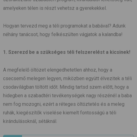
amelyeken télen is részt vehetsz a gyerekekkel.
Hogyan tervezd meg a téli programokat a babával? Adunk
néhány tanácsot, hogy felkészülten vágjatok a kalandba!
1. Szerezd be a szükséges téli felszerelést a kicsinek!
A megfelelő öltözet elengedhetetlen ahhoz, hogy a
csecsemő melegen legyen, miközben együtt élvezitek a téli
csodavilágban töltött időt. Mindig tartsd szem előtt, hogy a
hidegben a szabadtéri tevékenységek nagy részénél a baba
nem fog mozogni, ezért a réteges öltöztetés és a meleg
ruhák, kiegészítők viselése kiemelt fontosságú a téli
kirándulásoknál, sétáknál.