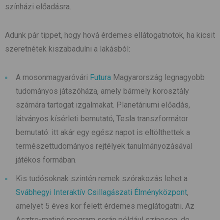
színházi előadásra.
Adunk pár tippet, hogy hová érdemes ellátogatnotok, ha kicsit
szeretnétek kiszabadulni a lakásból:
A mosonmagyaróvári
Futura
Magyarország legnagyobb
tudományos játszóháza, amely bármely korosztály
számára tartogat izgalmakat. Planetáriumi előadás,
látványos kísérleti bemutató, Tesla transzformátor
bemutató: itt akár egy egész napot is eltölthettek a
természettudományos rejtélyek tanulmányozásával
játékos formában.
Kis tudósoknak szintén remek szórakozás lehet a
Svábhegyi Interaktív Csillagászati Élményközpont
,
amelyet 5 éves kor felett érdemes meglátogatni. Az
Asztro-matiné program során például színesen, de