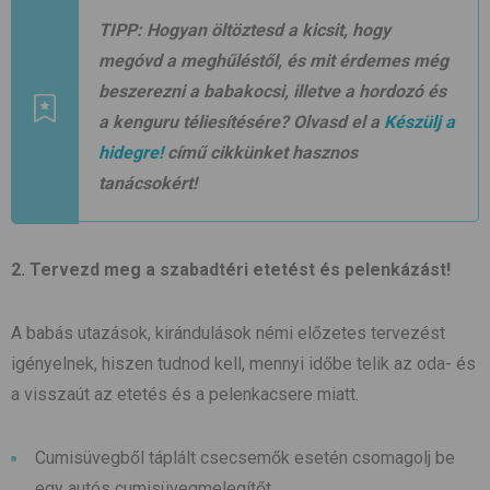
TIPP:
Hogyan öltöztesd a kicsit, hogy
megóvd a meghűléstől, és mit érdemes még
beszerezni a babakocsi, illetve a hordozó és
a kenguru téliesítésére? Olvasd el a
Készülj a
hidegre!
című cikkünket hasznos
tanácsokért!
2. Tervezd meg a szabadtéri etetést és pelenkázást!
A babás utazások, kirándulások némi előzetes tervezést
igényelnek, hiszen tudnod kell, mennyi időbe telik az oda- és
a visszaút az etetés és a pelenkacsere miatt.
Cumisüvegből táplált csecsemők esetén csomagolj be
egy autós cumisüvegmelegítőt.