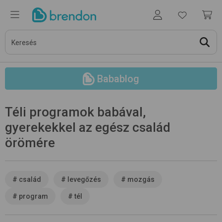
Babablog
Téli programok babával,
gyerekekkel az egész család
örömére
#
család
#
levegőzés
#
mozgás
#
program
#
tél