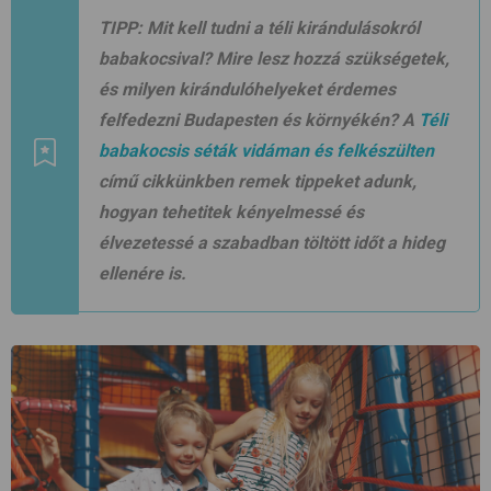
TIPP:
Mit kell tudni a téli kirándulásokról
babakocsival? Mire lesz hozzá szükségetek,
és milyen kirándulóhelyeket érdemes
felfedezni Budapesten és környékén? A
Téli
babakocsis séták vidáman és felkészülten
című cikkünkben remek tippeket adunk,
hogyan tehetitek kényelmessé és
élvezetessé a szabadban töltött időt a hideg
ellenére is.