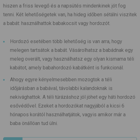
hiszen a friss levegő és a napsütés mindenkinek jót fog
tenni. Két lehetőségetek van, ha hideg időben sétálni viszitek
a babát: használhattok babakocsit vagy hordozót.
Hordozó esetében több lehetőség is van arra, hogy
melegen tartsátok a babát. Vásárolhatsz a babádnak egy
meleg overált, vagy használhatsz egy olyan kismama téli
kabátot, amely babahordozó kabátként is funkcionál.
Ahogy egyre kényelmesebben mozogtok a téli
időjárásban a babával, távolabbi kalandoknak is
nekivághattok. A téli túrázáshoz jól jöhet egy háti hordozó
esővédővel. Ezeket a hordozókat nagyjából a kicsi 6
hónapos korától használhatjátok, vagyis amikor már a
baba önállóan tud ülni.