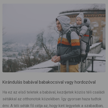
Kirándulás babával babakocsival vagy hordozóval
Ha ez az első teletek a babával, kezdjetek közös téli családi
sétákkal az otthonotok közelében. Így gyorsan haza tudtok
érni. A téli séták fő célja az, hogy kint legyetek a szabadban,