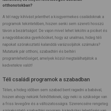
otthonotokban?
A tél nagy kihívást jelenthet a kisgyermekes családoknak a
programok tekintetében, hiszen senki sem szereti hosszú
távon a bezártságot. De vajon mivel lehet lekötni a piciket és
a nagyobbacska gyerkőcöket, hogy az unalmas, hideg téli
napokat szórakoztató kalanddá varázsoljátok számukra?
Mutatunk pár otthoni, szabadtéri és beltéri
programlehetőséget, amelyek közül megtalálhatjátok a
kedvetekre valót!
Téli családi programok a szabadban
Télen, a hideg időben sem szabad bent ragadni a babával,
hiszen ahogy nekünk felnőtteknek, úgy neki is szüksége van
a friss levegőre és a változatosságra. Szerencsére rengeteg
szórakoztató szabadtéri program, kirándulási lehetőség van,