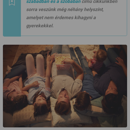
szabadban és a szobában
című cikkünkben
sorra veszünk még néhány helyszínt,
amelyet nem érdemes kihagyni a
gyerekekkel.