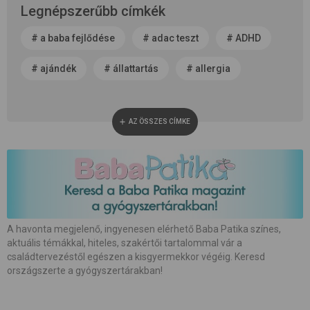
Legnépszerűbb címkék
#
a baba fejlődése
#
adac teszt
#
ADHD
#
ajándék
#
állattartás
#
allergia
#
alvás
#
anyaság
#
anyatej
AZ ÖSSZES CÍMKE
#
apaság
#
baba neme
#
baba patika
#
babaápolás
#
babakocsi
#
babamasszázs
#
babaszoba
#
beszédfejlődés
#
betegség
A havonta megjelenő, ingyenesen elérhető Baba Patika színes,
aktuális témákkal, hiteles, szakértői tartalommal vár a
#
biztonság
#
bőrápolás
#
család
családtervezéstől egészen a kisgyermekkor végéig. Keresd
országszerte a gyógyszertárakban!
#
családalapítás
#
császármetszés