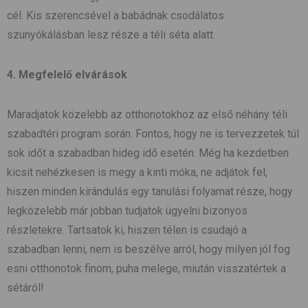
cél. Kis szerencsével a babádnak csodálatos
szunyókálásban lesz része a téli séta alatt.
4. Megfelelő elvárások
Maradjatok közelebb az otthonotokhoz az első néhány téli
szabadtéri program során. Fontos, hogy ne is tervezzetek túl
sok időt a szabadban hideg idő esetén. Még ha kezdetben
kicsit nehézkesen is megy a kinti móka, ne adjátok fel,
hiszen minden kirándulás egy tanulási folyamat része, hogy
legközelebb már jobban tudjatok ügyelni bizonyos
részletekre. Tartsatok ki, hiszen télen is csudajó a
szabadban lenni, nem is beszélve arról, hogy milyen jól fog
esni otthonotok finom, puha melege, miután visszatértek a
sétáról!