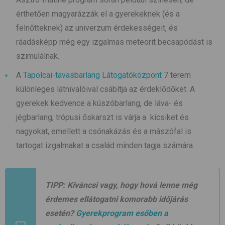
érthetően magyarázzák el a gyerekeknek (és a
felnőtteknek) az univerzum érdekességeit, és
ráadásképp még egy izgalmas meteorit becsapódást is
szimulálnak.
A
Tapolcai-tavasbarlang Látogatóközpont
7 terem
különleges látnivalóival csábítja az érdeklődőket. A
gyerekek kedvence a kúszóbarlang, de láva- és
jégbarlang, trópusi őskarszt is várja a kicsiket és
nagyokat, emellett a csónakázás és a mászófal is
tartogat izgalmakat a család minden tagja számára.
TIPP:
Kíváncsi vagy, hogy hová lenne még
érdemes ellátogatni komorabb időjárás
esetén?
Gyerekprogram esőben a