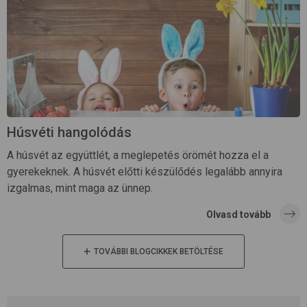
Húsvéti hangolódás
A húsvét az együttlét, a meglepetés örömét hozza el a
gyerekeknek. A húsvét előtti készülődés legalább annyira
izgalmas, mint maga az ünnep.
Olvasd tovább
TOVÁBBI BLOGCIKKEK BETÖLTÉSE