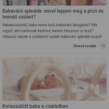
Babaváró ajándék: mivel lepjem meg a picit és
leendő szüleit?
Babaköszöntő, baba neme buli, babaváró látogatás? Mit
vigyél, ami nemcsak kedves, hanem hasznos is lesz?
Válassz nálunk a szebbnél szebb babaváró ajándék közül!
Olvasd tovább
Koraszülött baba a családban