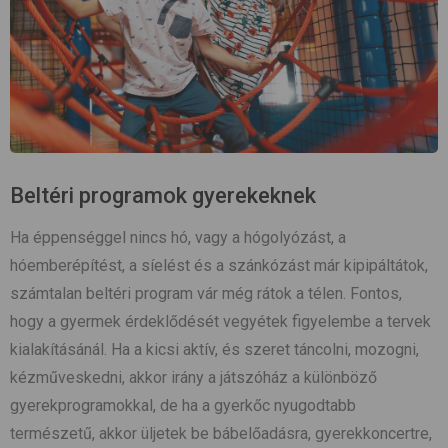
Beltéri programok gyerekeknek
Ha éppenséggel nincs hó, vagy a hógolyózást, a
hóemberépítést, a síelést és a szánkózást már kipipáltátok,
számtalan beltéri program vár még rátok a télen. Fontos,
hogy a gyermek érdeklődését vegyétek figyelembe a tervek
kialakításánál. Ha a kicsi aktív, és szeret táncolni, mozogni,
kézműveskedni, akkor irány a játszóház a különböző
gyerekprogramokkal, de ha a gyerkőc nyugodtabb
természetű, akkor üljetek be bábelőadásra, gyerekkoncertre,