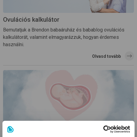
Ovulációs kalkulátor
Bemutatjuk a Brendon babaáruház és babablog ovulációs
kalkulátorát, valamint elmagyarázzuk, hogyan érdemes
használni.
Olvasd tovább
Terhesség hétről hétre: a terhesség első hete