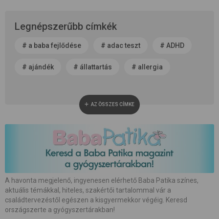
Legnépszerűbb címkék
#
a baba fejlődése
#
adac teszt
#
ADHD
#
ajándék
#
állattartás
#
allergia
#
alvás
#
anyaság
#
anyatej
AZ ÖSSZES CÍMKE
#
apaság
#
baba neme
#
baba patika
#
babaápolás
#
babakocsi
#
babamasszázs
#
babaszoba
#
beszédfejlődés
#
betegség
A havonta megjelenő, ingyenesen elérhető Baba Patika színes,
aktuális témákkal, hiteles, szakértői tartalommal vár a
#
biztonság
#
bőrápolás
#
család
családtervezéstől egészen a kisgyermekkor végéig. Keresd
országszerte a gyógyszertárakban!
#
családalapítás
#
császármetszés