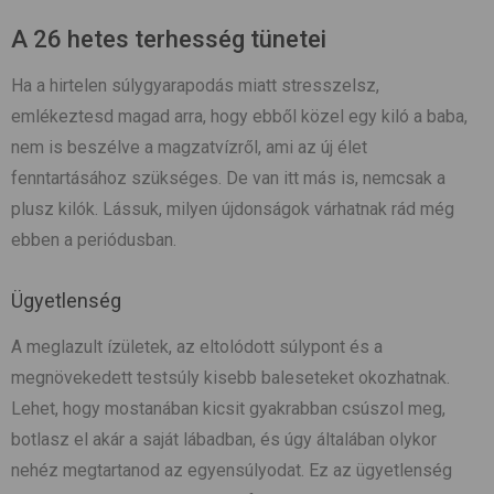
A 26 hetes terhesség tünetei
Ha a hirtelen súlygyarapodás miatt stresszelsz,
emlékeztesd magad arra, hogy ebből közel egy kiló a baba,
nem is beszélve a magzatvízről, ami az új élet
fenntartásához szükséges. De van itt más is, nemcsak a
plusz kilók. Lássuk, milyen újdonságok várhatnak rád még
ebben a periódusban.
Ügyetlenség
A meglazult ízületek, az eltolódott súlypont és a
megnövekedett testsúly kisebb baleseteket okozhatnak.
Lehet, hogy mostanában kicsit gyakrabban csúszol meg,
botlasz el akár a saját lábadban, és úgy általában olykor
nehéz megtartanod az egyensúlyodat. Ez az ügyetlenség