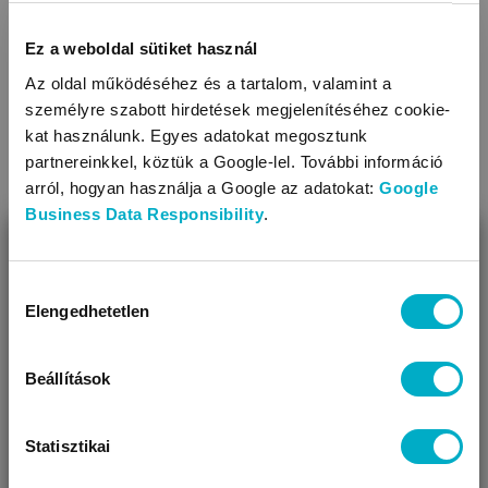
A terhességet az utolsó menstruációs ciklus első napjától
számítjuk, vagyis a terhesség első hetében valójában még
Ez a weboldal sütiket használ
nem történt meg a megtermékenyülés.
Az oldal működéséhez és a tartalom, valamint a
személyre szabott hirdetések megjelenítéséhez cookie-
Olvasd tovább
kat használunk. Egyes adatokat megosztunk
partnereinkkel, köztük a Google-lel. További információ
arról, hogyan használja a Google az adatokat:
Google
Business Data Responsibility
.
BEZÁR
Miben segíthetünk?
Hozzájárulás
Elengedhetetlen
kiválasztása
Úgy látjuk, most jársz nálunk először!
Terhesség hétről hétre: 2 hetes terhesség
Beállítások
A terhesség második hetében a tüszőérést segítő hormon
hatására a petefészekben a petesejtek érésnek indulnak.
Statisztikai
Hamarosan bekövetkezik az ovuláció.