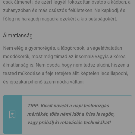
csak átmeneti, de azért legyél fokozottan óvatos a kádban, a
zuhanyzóban és más csúszós felületeken. Ne kapkodj, és
főleg ne haragudj magadra ezekért a kis sutaságokért.
Álmatlanság
Nem elég a gyomorégés, a lábgörcsök, a végeláthatatlan
mosdókörök, most még támad az insomnia vagyis a kóros
álmatlanság is. Nem csoda, hogy nem tudsz aludni, hiszen a
tested működése a feje tetejére állt, képtelen lecsillapodni,
és éjszakai pihenő üzemmódra váltani.
TIPP: Kicsit növeld a napi testmozgás
mértékét, tölts némi időt a friss levegőn,
vagy próbálj ki relaxációs technikákat!