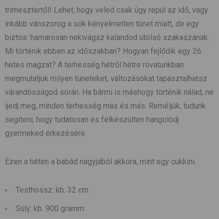
trimesztertől! Lehet, hogy veled csak úgy repül az idő, vagy
inkább vánszorog a sok kényelmetlen tünet miatt, de egy
biztos: hamarosan nekivágsz kalandod utolsó szakaszának.
Mi történik ebben az időszakban? Hogyan fejlődik egy 26
hetes magzat? A terhesség hétről hétre rovatunkban
megmutatjuk milyen tüneteket, változásokat tapasztalhatsz
várandósságod során. Ha bármi is máshogy történik nálad, ne
ijedj meg, minden terhesség más és más. Reméljük, tudunk
segíteni, hogy tudatosan és felkészülten hangolódj
gyermeked érkezésére.
Ezen a héten a babád nagyjából akkora, mint egy cukkini.
Testhossz: kb. 32 cm
Súly: kb. 900 gramm