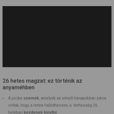
26 hetes magzat: ez történik az
anyaméhben
A picike
szemek
, amelyek az elmúlt hónapokban zárva
voltak, hogy a retina fejlődhessen, a terhesség 26.
hetében
kezdenek kinyílni
.