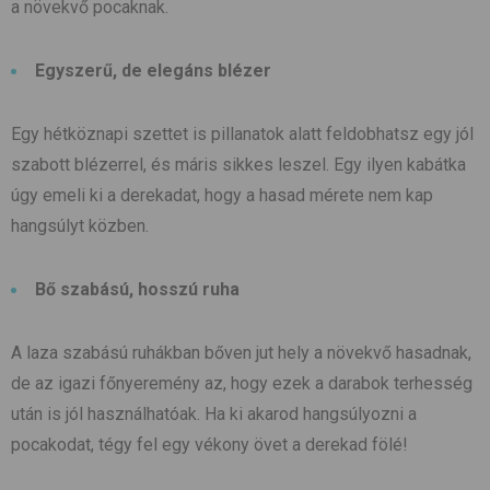
a növekvő pocaknak.
Egyszerű, de elegáns blézer
Egy hétköznapi szettet is pillanatok alatt feldobhatsz egy jól
szabott blézerrel, és máris sikkes leszel. Egy ilyen kabátka
úgy emeli ki a derekadat, hogy a hasad mérete nem kap
hangsúlyt közben.
Bő szabású, hosszú ruha
A laza szabású ruhákban bőven jut hely a növekvő hasadnak,
de az igazi főnyeremény az, hogy ezek a darabok terhesség
után is jól használhatóak. Ha ki akarod hangsúlyozni a
pocakodat, tégy fel egy vékony övet a derekad fölé!