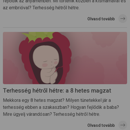
fejlődik az anyaméhben. Mi történik közben a kismamával és
az embrióval? Terhesség hétről hétre.
Olvasd tovább
Terhesség hétről hétre: a 8 hetes magzat
Mekkora egy 8 hetes magzat? Milyen tünetekkel jár a
terhesség ebben a szakaszban? Hogyan fejlődik a baba?
Mire ügyelj várandósan? Terhesség hétről hétre.
Olvasd tovább