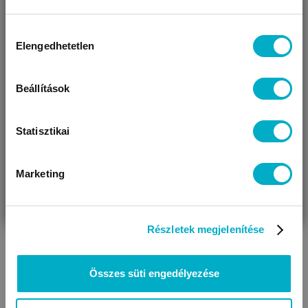
BEZÁR
A terhességet az utolsó menstruációs ciklus első napjától
Miben segíthetünk?
Hozzájárulás
számítjuk, vagyis a terhesség első hetében valójában még
Elengedhetetlen
kiválasztása
nem történt meg a megtermékenyülés.
Úgy látjuk, most jársz nálunk először!
Olvasd tovább
Beállítások
Statisztikai
Marketing
VÁRANDÓS
SZÜLŐ VAGYOK
AJÁNDÉKOT
VAGYOK
KERESEK
Részletek megjelenítése
Terhesség hétről hétre: 2 hetes terhesség
A terhesség második hetében a tüszőérést segítő hormon
Összes süti engedélyezése
hatására a petefészekben a petesejtek érésnek indulnak.
Hamarosan bekövetkezik az ovuláció.