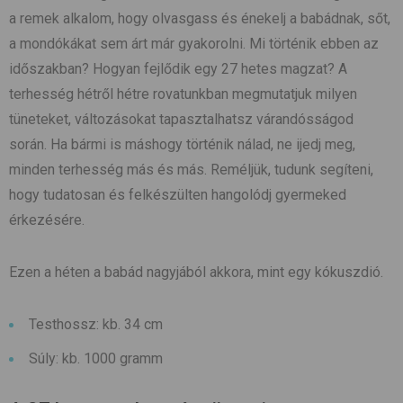
a remek alkalom, hogy olvasgass és énekelj a babádnak, sőt,
a mondókákat sem árt már gyakorolni. Mi történik ebben az
időszakban? Hogyan fejlődik egy 27 hetes magzat? A
terhesség hétről hétre rovatunkban megmutatjuk milyen
tüneteket, változásokat tapasztalhatsz várandósságod
során. Ha bármi is máshogy történik nálad, ne ijedj meg,
minden terhesség más és más. Reméljük, tudunk segíteni,
hogy tudatosan és felkészülten hangolódj gyermeked
érkezésére.
Ezen a héten a babád nagyjából akkora, mint egy kókuszdió.
Testhossz: kb. 34 cm
Súly: kb. 1000 gramm