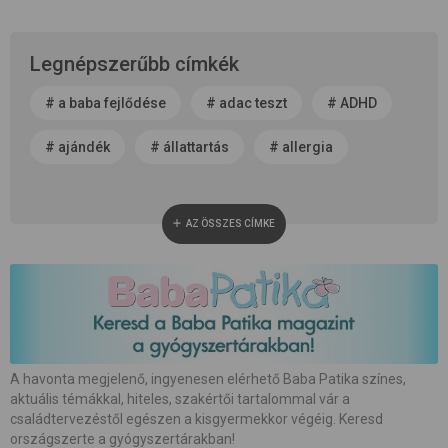
Legnépszerűbb címkék
#
a baba fejlődése
#
adac teszt
#
ADHD
#
ajándék
#
állattartás
#
allergia
#
alvás
#
anyaság
#
anyatej
AZ ÖSSZES CÍMKE
#
apaság
#
baba neme
#
baba patika
#
babaápolás
#
babakocsi
#
babamasszázs
#
babaszoba
#
beszédfejlődés
#
betegség
A havonta megjelenő, ingyenesen elérhető Baba Patika színes,
aktuális témákkal, hiteles, szakértői tartalommal vár a
#
biztonság
#
bőrápolás
#
család
családtervezéstől egészen a kisgyermekkor végéig. Keresd
országszerte a gyógyszertárakban!