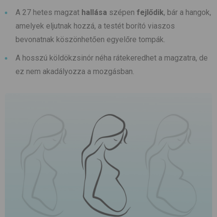
A 27 hetes magzat
hallása
szépen
fejlődik
, bár a hangok,
amelyek eljutnak hozzá, a testét borító viaszos
bevonatnak köszönhetően egyelőre tompák.
A hosszú köldökzsinór néha rátekeredhet a magzatra, de
ez nem akadályozza a mozgásban.