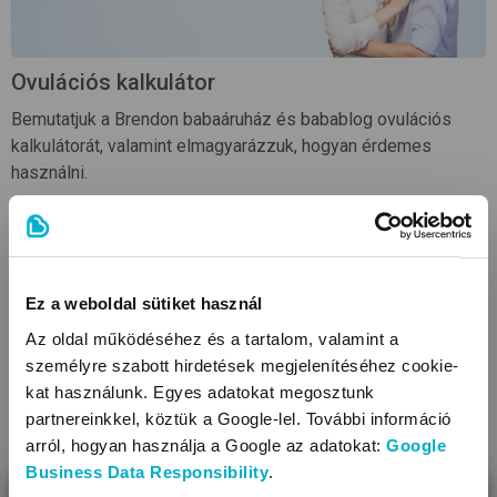
Ovulációs kalkulátor
Bemutatjuk a Brendon babaáruház és babablog ovulációs
kalkulátorát, valamint elmagyarázzuk, hogyan érdemes
használni.
Olvasd tovább
Ez a weboldal sütiket használ
Az oldal működéséhez és a tartalom, valamint a
személyre szabott hirdetések megjelenítéséhez cookie-
kat használunk. Egyes adatokat megosztunk
partnereinkkel, köztük a Google-lel. További információ
arról, hogyan használja a Google az adatokat:
Google
Business Data Responsibility
.
Terhesség hétről hétre: a terhesség első hete