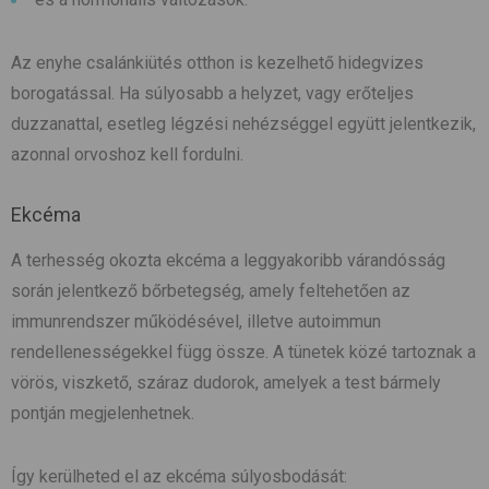
Az enyhe csalánkiütés otthon is kezelhető hidegvizes
borogatással. Ha súlyosabb a helyzet, vagy erőteljes
duzzanattal, esetleg légzési nehézséggel együtt jelentkezik,
azonnal orvoshoz kell fordulni.
Ekcéma
A terhesség okozta ekcéma a leggyakoribb várandósság
során jelentkező bőrbetegség, amely feltehetően az
immunrendszer működésével, illetve autoimmun
rendellenességekkel függ össze. A tünetek közé tartoznak a
vörös, viszkető, száraz dudorok, amelyek a test bármely
pontján megjelenhetnek.
Így kerülheted el az ekcéma súlyosbodását: