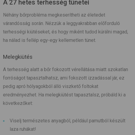
A 27 hetes terhesség tünetei
Néhány bőrprobléma megkeserítheti az életedet
várandósság során. Nézzük a leggyakrabban előforduló
terhességi kiütéseket, és hogy miként tudod kúrálni magad,
ha nálad is fellép egy-egy kellemetlen tünet.
Melegkiütés
A terhesség alatt a bőr fokozott vérellátása miatt szokatlan
forróságot tapasztalhatsz, ami fokozott izzadással jár, ez
pedig apró hólyagokból álló viszkető foltokat
eredményezhet. Ha melegkiütést tapasztalsz, próbáld ki a
következőket:
Viselj természetes anyagból, például pamutból készült
laza ruhákat!