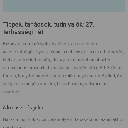
Tippek, tanácsok, tudnivalók: 27.
terhességi hét
Bizonyos körülmények növelhetik a koraszülés
valószínűségét. Ilyen például a dohányzás, a cukorbetegség,
illetve az ikerterhesség, de sajnos ismeretlen okokból
kifolyólag is beindulhat váratlanul a szülés idő előtt. Ezért is
fontos, hogy felismerd a koraszülés figyelmeztető jeleit, és
hallgass a megérzéseidre, ha azt súgják, valami nincs
rendben.
A koraszülés jelei
Ha ezen tünetek közül valamelyiket tapasztalod, azonnal hívj
segítséget: