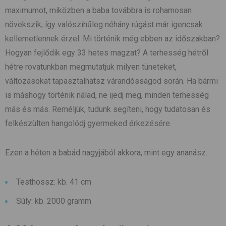
maximumot, miközben a baba továbbra is rohamosan
növekszik, így valószínűleg néhány rúgást már igencsak
kellemetlennek érzel. Mi történik még ebben az időszakban?
Hogyan fejlődik egy 33 hetes magzat? A terhesség hétről
hétre rovatunkban megmutatjuk milyen tüneteket,
változásokat tapasztalhatsz várandósságod során. Ha bármi
is máshogy történik nálad, ne ijedj meg, minden terhesség
más és más. Reméljük, tudunk segíteni, hogy tudatosan és
felkészülten hangolódj gyermeked érkezésére.
Ezen a héten a babád nagyjából akkora, mint egy ananász.
Testhossz: kb. 41 cm
Súly: kb. 2000 gramm