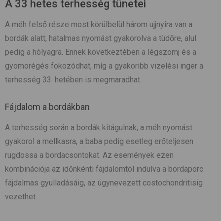
A 33 hetes terhesség tünetei
A méh felső része most körülbelül három ujjnyira van a
bordák alatt, hatalmas nyomást gyakorolva a tüdőre, alul
pedig a hólyagra. Ennek következtében a légszomj és a
gyomorégés fokozódhat, míg a gyakoribb vizelési inger a
terhesség 33. hetében is megmaradhat.
Fájdalom a bordákban
A terhesség során a bordák kitágulnak, a méh nyomást
gyakorol a mellkasra, a baba pedig esetleg erőteljesen
rugdossa a bordacsontokat. Az események ezen
kombinációja az időnkénti fájdalomtól indulva a bordaporc
fájdalmas gyulladásáig, az úgynevezett costochondritisig
vezethet.