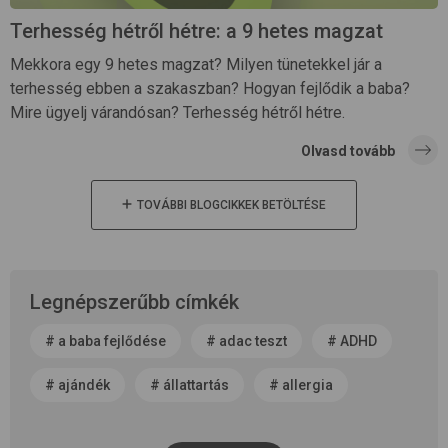
Terhesség hétről hétre: a 9 hetes magzat
Mekkora egy 9 hetes magzat? Milyen tünetekkel jár a
terhesség ebben a szakaszban? Hogyan fejlődik a baba?
Mire ügyelj várandósan? Terhesség hétről hétre.
Olvasd tovább
TOVÁBBI BLOGCIKKEK BETÖLTÉSE
Legnépszerűbb címkék
#
a baba fejlődése
#
adac teszt
#
ADHD
#
ajándék
#
állattartás
#
allergia
#
alvás
#
anyaság
#
anyatej