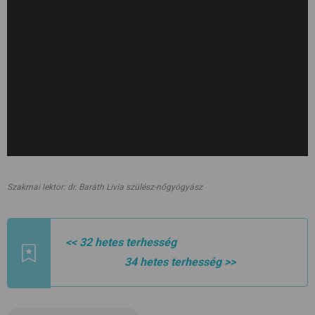
Szakmai lektor: dr. Baráth Livia szülész-nőgyógyász
<< 32 hetes terhesség
34 hetes terhesség
>>