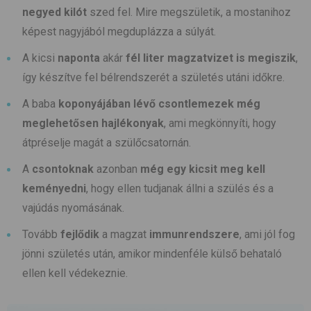
negyed kilót
szed fel. Mire megszületik, a mostanihoz
képest nagyjából megduplázza a súlyát.
A kicsi
naponta
akár
fél liter magzatvizet is megiszik
,
így készítve fel bélrendszerét a születés utáni időkre.
A baba
koponyájában lévő csontlemezek még
meglehetősen hajlékonyak
, ami megkönnyíti, hogy
átpréselje magát a szülőcsatornán.
A
csontoknak
azonban
még egy kicsit meg kell
keményedni
, hogy ellen tudjanak állni a szülés és a
vajúdás nyomásának.
Tovább
fejlődik
a magzat
immunrendszere
, ami jól fog
jönni születés után, amikor mindenféle külső behataló
ellen kell védekeznie.