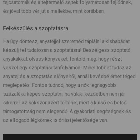
tejcsatornák és a tejtermelő sejtek folyamatosan fejlődnek,
és jóval több vér jut a mellekbe, mint korábban.
Felkészülés a szoptatásra
Ha úgy döntesz, anyatejjel szeretnéd táplálni a kisbabádat,
készülj fel tudatosan a szoptatásra! Beszélgess szoptató
anyukákkal, olvass könyveket, fontold meg, hogy részt
veszel egy szoptatási tanfolyamon! Minél többet tudsz az
anyatej és a szoptatás előnyeiről, annál kevésbé érhet téged
meglepetés. Fontos tudnod, hogy a nők legnagyobb
százaléka képes szoptatni, ha valaki kezdetben nem jár
sikerrel, az sokszor azért történik, mert a külső és belső
támogatottság nem elegendő. A gyakorlati segítségnek és
az elfogadó légkörnek is óriási jelentősége van.