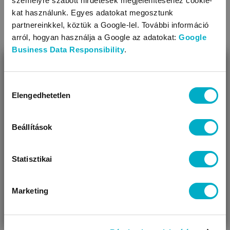
személyre szabott hirdetések megjelenítéséhez cookie-
kat használunk. Egyes adatokat megosztunk
partnereinkkel, köztük a Google-lel. További információ
arról, hogyan használja a Google az adatokat:
Google
Business Data Responsibility
.
BEZÁR
Terhesség hétről hétre: 2 hetes terhesség
Miben segíthetünk?
Hozzájárulás
A terhesség második hetében a tüszőérést segítő hormon
Elengedhetetlen
kiválasztása
Úgy látjuk, most jársz nálunk először!
hatására a petefészekben a petesejtek érésnek indulnak.
Hamarosan bekövetkezik az ovuláció.
Beállítások
Olvasd tovább
Statisztikai
Marketing
VÁRANDÓS
SZÜLŐ VAGYOK
AJÁNDÉKOT
VAGYOK
KERESEK