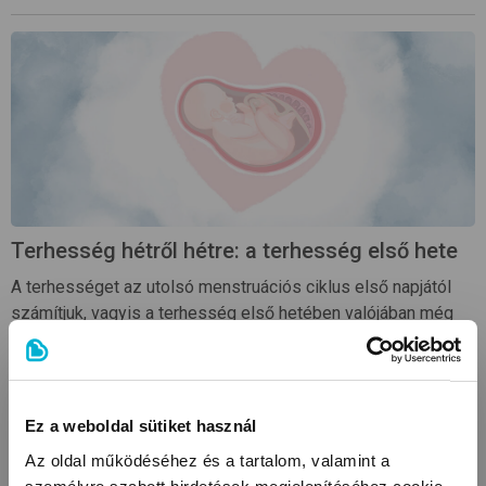
Terhesség hétről hétre: a terhesség első hete
A terhességet az utolsó menstruációs ciklus első napjától
számítjuk, vagyis a terhesség első hetében valójában még
nem történt meg a megtermékenyülés.
Olvasd tovább
Ez a weboldal sütiket használ
Az oldal működéséhez és a tartalom, valamint a