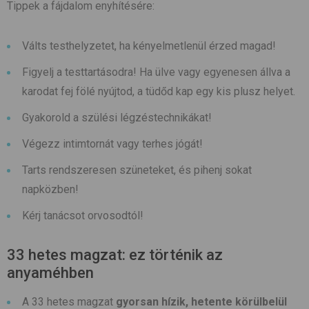
Tippek a fájdalom enyhítésére:
Válts testhelyzetet, ha kényelmetlenül érzed magad!
Figyelj a testtartásodra! Ha ülve vagy egyenesen állva a
karodat fej fölé nyújtod, a tüdőd kap egy kis plusz helyet.
Gyakorold a szülési légzéstechnikákat!
Végezz intimtornát vagy terhes jógát!
Tarts rendszeresen szüneteket, és pihenj sokat
napközben!
Kérj tanácsot orvosodtól!
33 hetes magzat: ez történik az
anyaméhben
A 33 hetes magzat
gyorsan hízik, hetente körülbelül