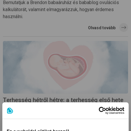
Bemutatjuk a Brendon babaáruház és babablog ovulációs
kalkulátorát, valamint elmagyarázzuk, hogyan érdemes
használni.
Olvasd tovább
Terhesség hétről hétre: a terhesség első hete
A terhességet az utolsó menstruációs ciklus első napjától
számítjuk, vagyis a terhesség első hetében valójában még
nem történt meg a megtermékenyülés.