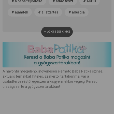
#
a baba fejlődése
#
adac teszt
#
ADHD
#
ajándék
#
állattartás
#
allergia
#
alvás
#
anyaság
#
anyatej
AZ ÖSSZES CÍMKE
#
apaság
#
baba neme
#
baba patika
#
babaápolás
#
babakocsi
#
babamasszázs
#
babaszoba
#
beszédfejlődés
#
betegség
A havonta megjelenő, ingyenesen elérhető Baba Patika színes,
aktuális témákkal, hiteles, szakértői tartalommal vár a
#
biztonság
#
bőrápolás
#
család
családtervezéstől egészen a kisgyermekkor végéig. Keresd
országszerte a gyógyszertárakban!
#
családalapítás
#
császármetszés
#
egészség
#
etetés
#
etetőszék
#
farsang
#
fejlesztés
#
fejlődés