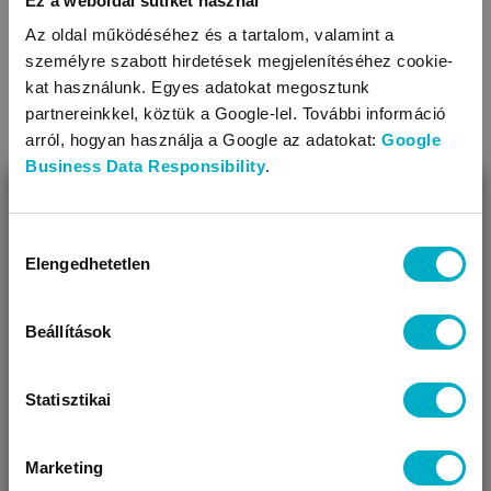
Ez a weboldal sütiket használ
Olvasd tovább
Az oldal működéséhez és a tartalom, valamint a
személyre szabott hirdetések megjelenítéséhez cookie-
kat használunk. Egyes adatokat megosztunk
partnereinkkel, köztük a Google-lel. További információ
arról, hogyan használja a Google az adatokat:
Google
Business Data Responsibility
.
BEZÁR
Miben segíthetünk?
Hozzájárulás
Elengedhetetlen
kiválasztása
Úgy látjuk, most jársz nálunk először!
Terhesség hétről hétre: 2 hetes terhesség
A terhesség második hetében a tüszőérést segítő hormon
Beállítások
hatására a petefészekben a petesejtek érésnek indulnak.
Hamarosan bekövetkezik az ovuláció.
Statisztikai
Olvasd tovább
Marketing
VÁRANDÓS
SZÜLŐ VAGYOK
AJÁNDÉKOT