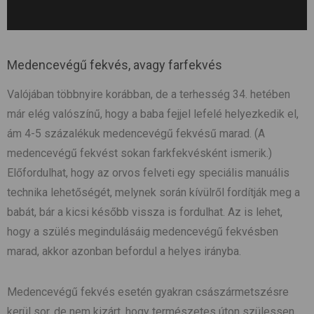
Medencevégű fekvés, avagy farfekvés
Valójában többnyire korábban, de a terhesség 34. hetében
már elég valószínű, hogy a baba fejjel lefelé helyezkedik el,
ám 4-5 százalékuk medencevégű fekvésű marad. (A
medencevégű fekvést sokan farkfekvésként ismerik.)
Előfordulhat, hogy az orvos felveti egy speciális manuális
technika lehetőségét, melynek során kívülről fordítják meg a
babát, bár a kicsi később vissza is fordulhat. Az is lehet,
hogy a szülés megindulásáig medencevégű fekvésben
marad, akkor azonban befordul a helyes irányba.
Medencevégű fekvés esetén gyakran császármetszésre
kerül sor, de nem kizárt, hogy természetes úton szülessen