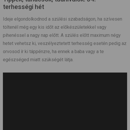
terhességi hét
Ideje elgondolkodnod a szülési szabadságon, ha szívesen
töltenél még egy kis időt az előkészületekkel vagy
pihenéssel a nagy nap előtt. A szülés előtt maximum négy
hetet vehetsz ki, veszélyeztetett terhesség esetén pedig az
orvosod ír ki táppénzre, ha ennek a baba vagy a te
egészséged miatt szükségét látja.