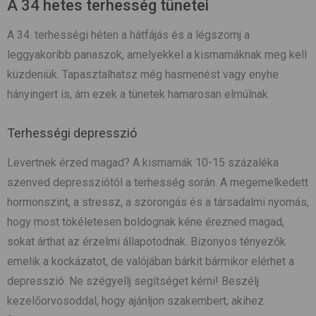
A 34 hetes terhesség tünetei
A 34. terhességi héten a hátfájás és a légszomj a
leggyakoribb panaszok, amelyekkel a kismamáknak meg kell
küzdeniük. Tapasztalhatsz még hasmenést vagy enyhe
hányingert is, ám ezek a tünetek hamarosan elmúlnak.
Terhességi depresszió
Levertnek érzed magad? A kismamák 10-15 százaléka
szenved depressziótól a terhesség során. A megemelkedett
hormonszint, a stressz, a szorongás és a társadalmi nyomás,
hogy most tökéletesen boldognak kéne érezned magad,
sokat árthat az érzelmi állapotodnak. Bizonyos tényezők
emelik a kockázatot, de valójában bárkit bármikor elérhet a
depresszió. Ne szégyellj segítséget kérni! Beszélj
kezelőorvosoddal, hogy ajánljon szakembert, akihez