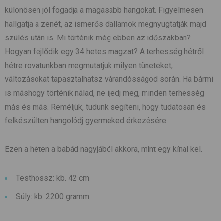
különösen jól fogadja a magasabb hangokat. Figyelmesen
hallgatja a zenét, az ismerős dallamok megnyugtatják majd
szülés után is. Mi történik még ebben az időszakban?
Hogyan fejlődik egy 34 hetes magzat? A terhesség hétről
hétre rovatunkban megmutatjuk milyen tüneteket,
változásokat tapasztalhatsz várandósságod során. Ha bármi
is máshogy történik nálad, ne ijedj meg, minden terhesség
más és más. Reméljük, tudunk segíteni, hogy tudatosan és
felkészülten hangolódj gyermeked érkezésére.
Ezen a héten a babád nagyjából akkora, mint egy kínai kel.
Testhossz: kb. 42 cm
Súly: kb. 2200 gramm