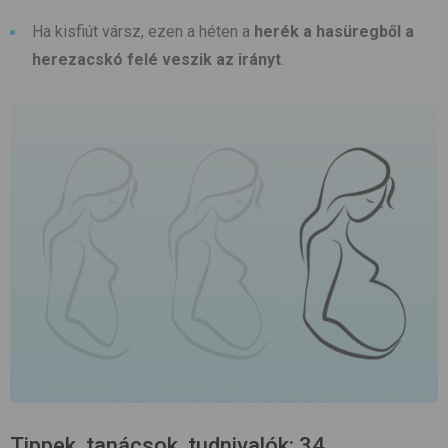
Ha kisfiút vársz, ezen a héten a
herék a hasüregből a
herezacskó felé veszik az irányt
.
Tippek, tanácsok, tudnivalók: 34.