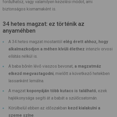
fordulhatsz, vagy valamilyen kezelési módot, ami
biztonságos kismamaként is.
34 hetes magzat: ez történik az
anyaméhben
A 34 hetes magzat mostantól
elég érett ahhoz, hogy
alkalmazkodjon a méhen kívüli élethez
intenzív orvosi
ellátás nélkül is.
A baba bőrén lévő viaszos bevonat,
a magzatmáz
elkezd megvastagodni
, mielőtt a következő hetekben
lassanként lemálna.
A magzat
koponyáján több kutacs is található
, ezek
hajlékonysága segíti át a babát a szülőcsatornán.
Körülbelül ebben az időszakban
kezd kialakulni a
szeme színe
.