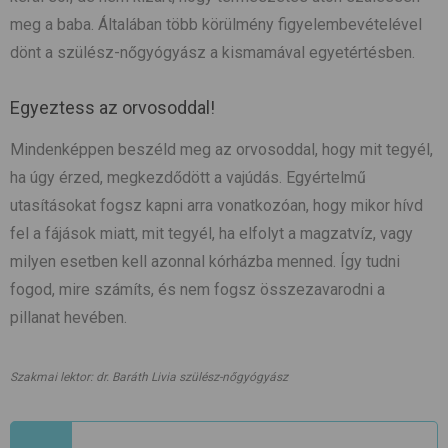
meg a baba. Általában több körülmény figyelembevételével
dönt a szülész-nőgyógyász a kismamával egyetértésben.
Egyeztess az orvosoddal!
Mindenképpen beszéld meg az orvosoddal, hogy mit tegyél,
ha úgy érzed, megkezdődött a vajúdás. Egyértelmű
utasításokat fogsz kapni arra vonatkozóan, hogy mikor hívd
fel a fájások miatt, mit tegyél, ha elfolyt a magzatvíz, vagy
milyen esetben kell azonnal kórházba menned. Így tudni
fogod, mire számíts, és nem fogsz összezavarodni a
pillanat hevében.
Szakmai lektor: dr. Baráth Livia szülész-nőgyógyász