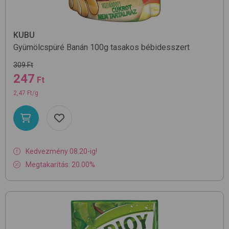
KUBU
Gyümölcspüré Banán 100g
tasakos bébidesszert
309 Ft
247
Ft
2,47 Ft/g
Kedvezmény 08.20-ig!
Megtakarítás: 20.00%