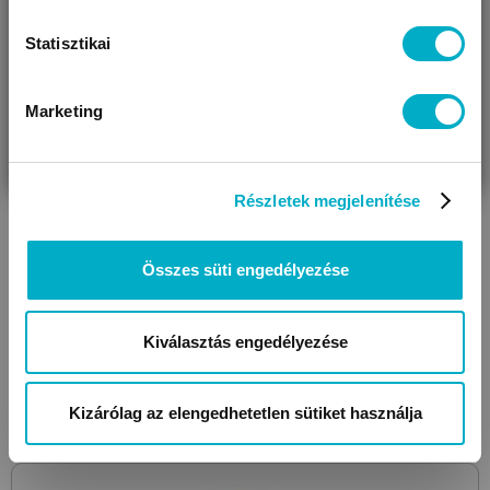
Statisztikai
Marketing
VÁRANDÓS
SZÜLŐ VAGYOK
AJÁNDÉKOT
VAGYOK
KERESEK
Részletek megjelenítése
FOSFOVIT
Biscotto 360g
babakeksz
Összes süti engedélyezése
1 599
Ft
4,44 Ft/g
Kiválasztás engedélyezése
Kizárólag az elengedhetetlen sütiket használja