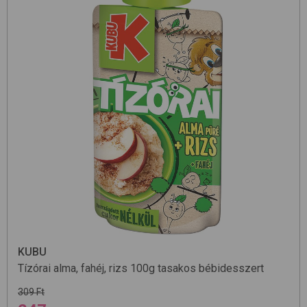
KUBU
Tízórai alma, fahéj, rizs 100g
tasakos bébidesszert
309 Ft