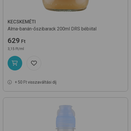
KECSKEMÉTI
Alma-banán-őszibarack 200ml DRS
bébiital
629
Ft
3,15 Ft/ml
+ 50 Ft visszaváltási díj