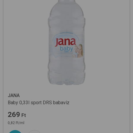
JANA
Baby 0,33l sport DRS
babavíz
269
Ft
0,82 Ft/ml