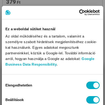
379
Ft
0,76 Ft/ml
Ez a weboldal sütiket használ
+ 50 Ft visszaváltási díj
Az oldal működéséhez és a tartalom, valamint a
személyre szabott hirdetések megjelenítéséhez cookie-
kat használunk. Egyes adatokat megosztunk
partnereinkkel, köztük a Google-lel. További információ
arról, hogyan használja a Google az adatokat:
Google
Business Data Responsibility
.
BEZÁR
Miben segíthetünk?
Hozzájárulás
Elengedhetetlen
kiválasztása
Úgy látjuk, most jársz nálunk először!
Beállítások