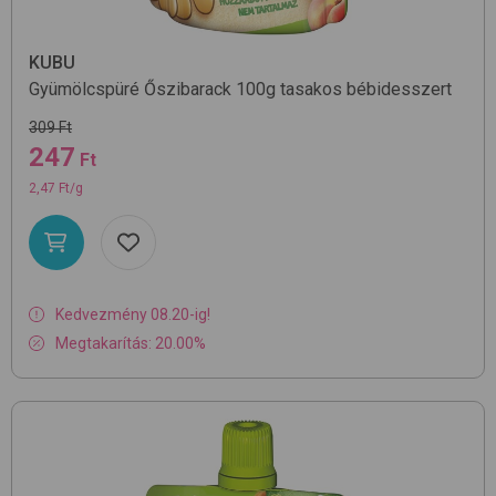
KUBU
Gyümölcspüré Őszibarack 100g
tasakos bébidesszert
309 Ft
247
Ft
2,47 Ft/g
Kedvezmény 08.20-ig!
Megtakarítás: 20.00%