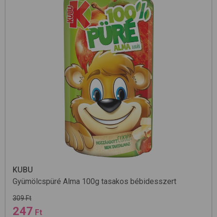
KUBU
Gyümölcspüré Alma 100g
tasakos bébidesszert
309 Ft
247
Ft