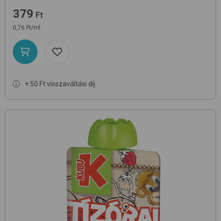
379
Ft
0,76 Ft/ml
+ 50 Ft visszaváltási díj