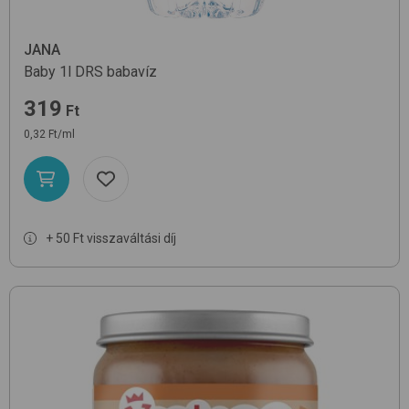
JANA
Baby 1l DRS
babavíz
319
Ft
0,32 Ft/ml
+ 50 Ft visszaváltási díj