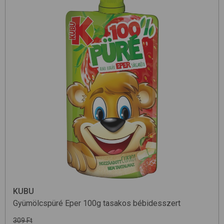
KUBU
Gyümölcspüré Eper 100g
tasakos bébidesszert
309 Ft