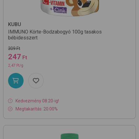
KUBU
IMMUNO Körte-Bodzabogyó 100g
tasakos
bébidesszert
309 Ft
247
Ft
2,47 Ft/g
Kedvezmény 08.20-ig!
Megtakarítás: 20.00%