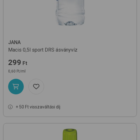
JANA
Macis 0,5l sport DRS
ásványvíz
299
Ft
0,60 Ft/ml
+ 50 Ft visszaváltási díj