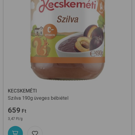
KECSKEMÉTI
Szilva 190g
üveges bébiétel
659
Ft
3,47 Ft/g