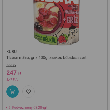
KUBU
Tízórai málna, gríz 100g
tasakos bébidesszert
309 Ft
247
Ft
2,47 Ft/g
Kedvezmény 08.20-ig!