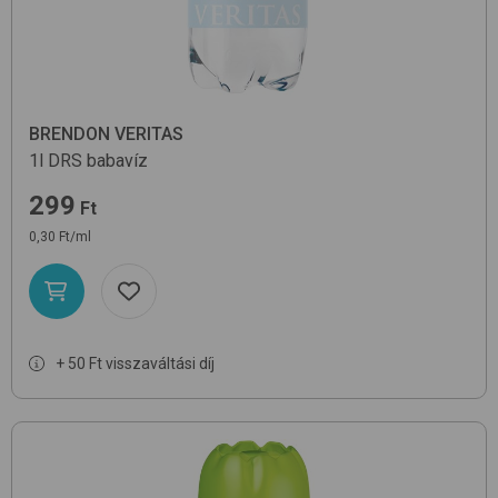
BRENDON VERITAS
1l DRS
babavíz
299
Ft
0,30 Ft/ml
+ 50 Ft visszaváltási díj