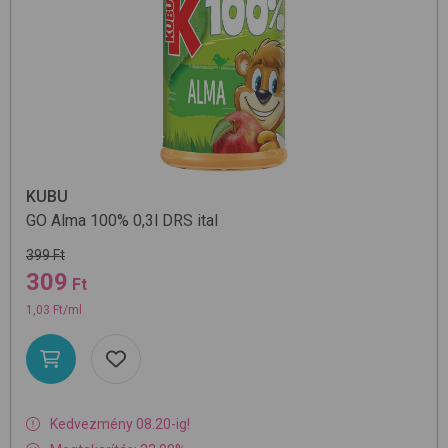
KUBU
GO Alma 100% 0,3l DRS
ital
399 Ft
309
Ft
1,03 Ft/ml
Kedvezmény 08.20-ig!