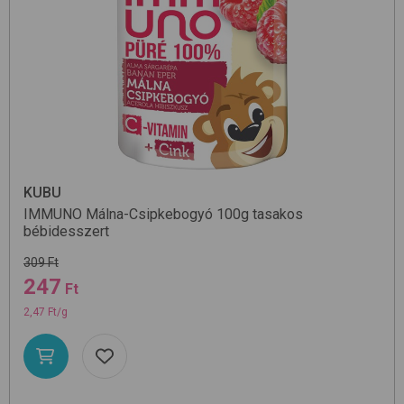
KUBU
IMMUNO Málna-Csipkebogyó 100g
tasakos
bébidesszert
309 Ft
247
Ft
2,47 Ft/g